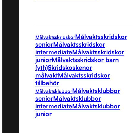
Målvaktsskridskor
Målvaktsskridskor
senior
Målvaktsskridskor
intermediate
Målvaktsskridskor
junior
Målvaktsskridskor barn
(yth)
Skridskoskenor
målvakt
Målvaktsskridskor
tillbehör
Målvaktsklubbor
Målvaktsklubbor
senior
Målvaktsklubbor
intermediate
Målvaktsklubbor
junior