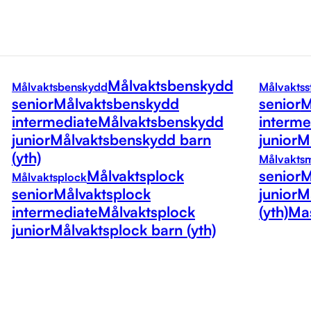
Målvaktsbenskydd
Målvaktsbenskydd
Målvaktss
senior
Målvaktsbenskydd
senior
M
intermediate
Målvaktsbenskydd
interme
junior
Målvaktsbenskydd barn
junior
Må
(yth)
Målvakts
Målvaktsplock
senior
M
Målvaktsplock
senior
Målvaktsplock
junior
M
intermediate
Målvaktsplock
(yth)
Mas
junior
Målvaktsplock barn (yth)