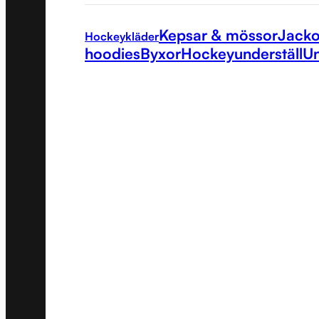
Kepsar & mössor
Jacko
Hockeykläder
hoodies
Byxor
Hockeyunderställ
Un