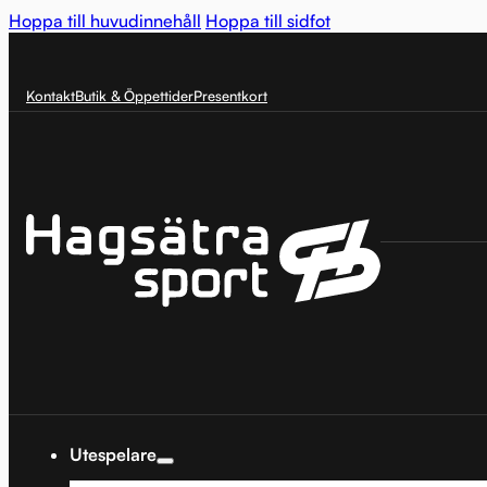
Hoppa till huvudinnehåll
Hoppa till sidfot
Kontakt
Butik & Öppettider
Presentkort
Utespelare