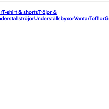
r
T-shirt & shorts
Tröjor &
derställströjor
Underställsbyxor
Vantar
Tofflor
G