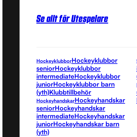
Se allt för Utespelare
Hockeyklubbor
Hockeyklubbor
senior
Hockeyklubbor
intermediate
Hockeyklubbor
junior
Hockeyklubbor barn
(yth)
Klubbtillbehör
Hockeyhandskar
Hockeyhandskar
senior
Hockeyhandskar
intermediate
Hockeyhandskar
junior
Hockeyhandskar barn
(yth)