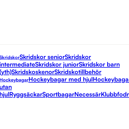
Skridskor senior
Skridskor
Skridskor
intermediate
Skridskor junior
Skridskor barn
(yth)
Skridskoskenor
Skridskotillbehör
Hockeybagar med hjul
Hockeybaga
Hockeybagar
utan
hjul
Ryggsäckar
Sportbagar
Necessär
Klubbfodr