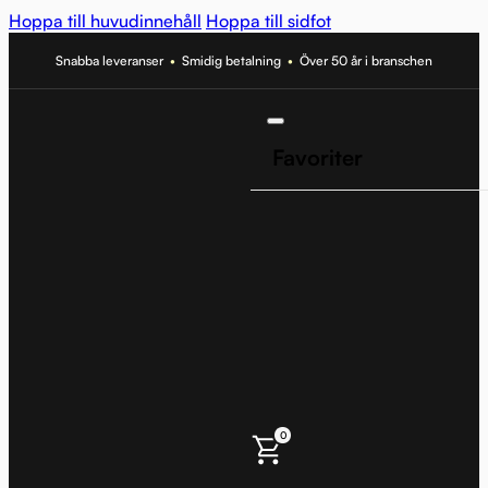
Hoppa till huvudinnehåll
Hoppa till sidfot
Snabba leveranser
•
Smidig betalning
•
Över 50 år i branschen
Favoriter
0