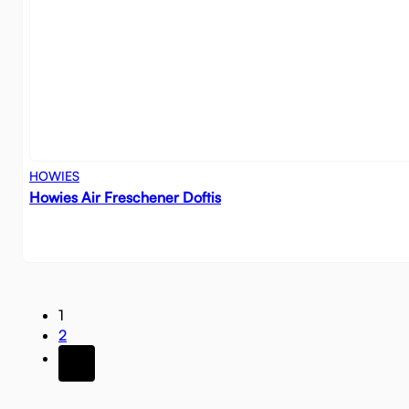
HOWIES
Howies Air Freschener Doftis
1
2