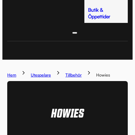
Butik &
Öppettider
Hem
Utespelare
Tillbehör
Howies
HOWIES