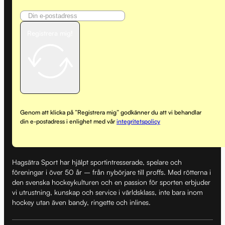
Registrera mig!
Genom att klicka på ”Registrera mig” godkänner du att vi behandlar
din e-postadress i enlighet med vår
integritetspolicy
Hagsätra Sport har hjälpt sportintresserade, spelare och
föreningar i över 50 år – från nybörjare till proffs. Med rötterna i
den svenska hockeykulturen och en passion för sporten erbjuder
vi utrustning, kunskap och service i världsklass, inte bara inom
hockey utan även bandy, ringette och inlines.