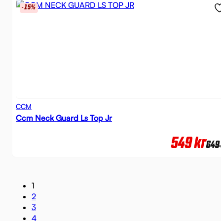
-15%
CCM
Ccm Neck Guard Ls Top Jr
549
kr
649
1
2
3
4