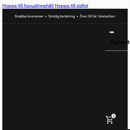
Hoppa till huvudinnehåll
Hoppa till sidfot
Snabba leveranser
•
Smidig betalning
•
Över 50 år i branschen
Favorit
0