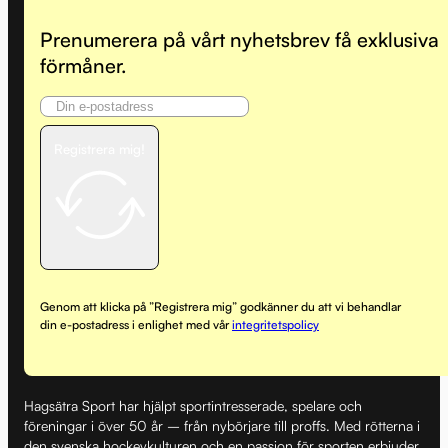
Prenumerera på vårt nyhetsbrev få exklusiva
förmåner.
Registrera mig!
Genom att klicka på ”Registrera mig” godkänner du att vi behandlar
din e-postadress i enlighet med vår
integritetspolicy
Hagsätra Sport har hjälpt sportintresserade, spelare och
föreningar i över 50 år – från nybörjare till proffs. Med rötterna i
den svenska hockeykulturen och en passion för sporten erbjuder