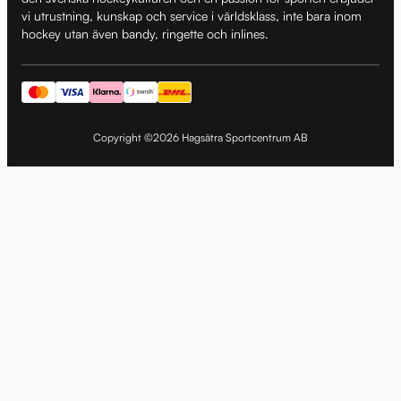
vi utrustning, kunskap och service i världsklass, inte bara inom
hockey utan även bandy, ringette och inlines.
Copyright ©2026 Hagsätra Sportcentrum AB