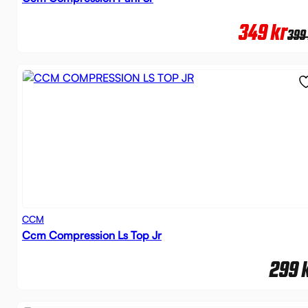
349
kr
399
CCM
Ccm Compression Ls Top Jr
299