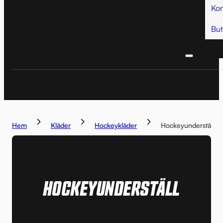
Kon
But
Hem
Kläder
Hockeykläder
Hockeyunderställ
HOCKEYUNDERSTÄLL