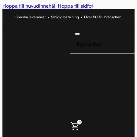
Hoppa till huvudinnehåll
Hoppa till sidfot
Snabba leveranser
•
Smidig betalning
•
Över 50 år i branschen
Favoriter
0