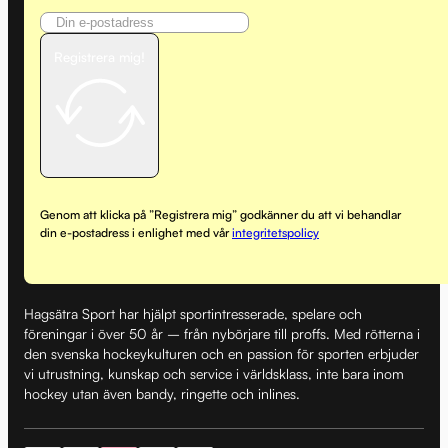
Registrera mig!
Genom att klicka på ”Registrera mig” godkänner du att vi behandlar
din e-postadress i enlighet med vår
integritetspolicy
Hagsätra Sport har hjälpt sportintresserade, spelare och
föreningar i över 50 år – från nybörjare till proffs. Med rötterna i
den svenska hockeykulturen och en passion för sporten erbjuder
vi utrustning, kunskap och service i världsklass, inte bara inom
hockey utan även bandy, ringette och inlines.