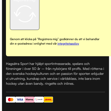
Genom att klicka på ”Registrera mig” godkänner du att vi behandlar
din e-postadress i enlighet med vår
integritetspolicy
Hagsätra Sport har hjälpt sportintresserade, spelare och
föreningar i över 50 år – från nybörjare till proffs. Med rötterna i
den svenska hockeykulturen och en passion för sporten erbjuder
vi utrustning, kunskap och service i världsklass, inte bara inom
hockey utan även bandy, ringette och inlines.