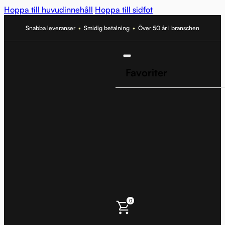
Hoppa till huvudinnehåll
Hoppa till sidfot
Snabba leveranser
•
Smidig betalning
•
Över 50 år i branschen
Favoriter
0