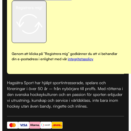
Registrera mig!
Genom att klicka på ”Registrera mig” godkänner du att vi behandlar
din e-postadress i enlighet med vår
integritetspolicy
Hagsätra Sport har hjälpt sportintresserade, spelare och
föreningar i över 50 år – från nybörjare till proffs. Med rötterna i
den svenska hockeykulturen och en passion för sporten erbjuder
vi utrustning, kunskap och service i världsklass, inte bara inom
hockey utan även bandy, ringette och inlines.