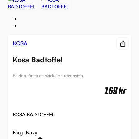
KOSA
Kosa Badtoffel
Bli den första att skicka en recension.
169
kr
KOSA BADTOFFEL
Färg:
Navy