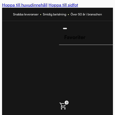
Hoppa till huvudinnehåll
Hoppa till sidfot
Snabba leveranser
•
Smidig betalning
•
Över 50 år i branschen
Favoriter
0