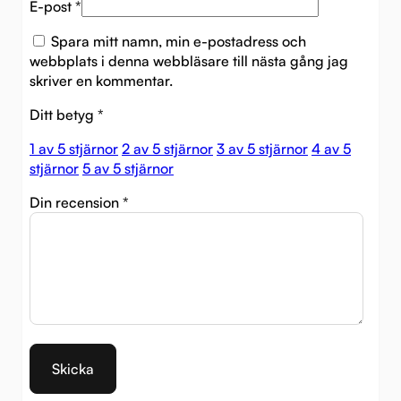
E-post
*
Spara mitt namn, min e-postadress och
webbplats i denna webbläsare till nästa gång jag
skriver en kommentar.
Ditt betyg
*
1 av 5 stjärnor
2 av 5 stjärnor
3 av 5 stjärnor
4 av 5
stjärnor
5 av 5 stjärnor
Din recension
*