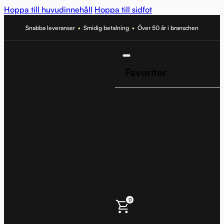
Hoppa till huvudinnehåll
Hoppa till sidfot
Snabba leveranser
•
Smidig betalning
•
Över 50 år i branschen
Favoriter
0