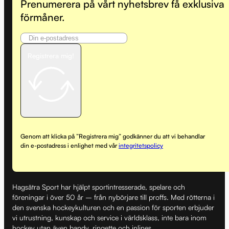
Prenumerera på vårt nyhetsbrev få exklusiva
förmåner.
Registrera mig!
Genom att klicka på ”Registrera mig” godkänner du att vi behandlar
din e-postadress i enlighet med vår
integritetspolicy
Hagsätra Sport har hjälpt sportintresserade, spelare och
föreningar i över 50 år – från nybörjare till proffs. Med rötterna i
den svenska hockeykulturen och en passion för sporten erbjuder
vi utrustning, kunskap och service i världsklass, inte bara inom
hockey utan även bandy, ringette och inlines.