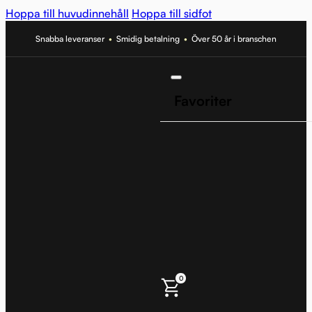
Hoppa till huvudinnehåll
Hoppa till sidfot
Snabba leveranser
•
Smidig betalning
•
Över 50 år i branschen
Favoriter
0