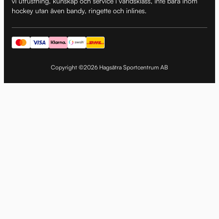
vi utrustning, kunskap och service i världsklass, inte bara inom
hockey utan även bandy, ringette och inlines.
Copyright ©2026 Hagsätra Sportcentrum AB