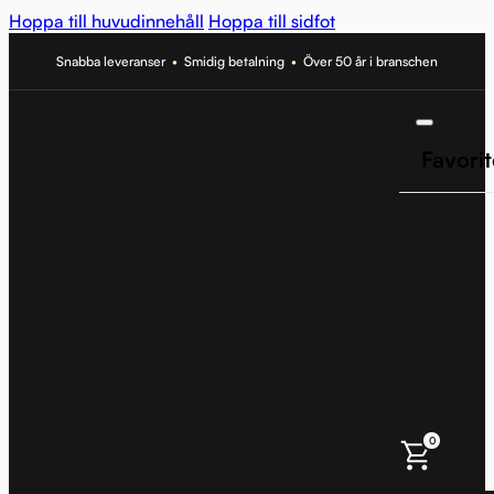
Hoppa till huvudinnehåll
Hoppa till sidfot
Snabba leveranser
•
Smidig betalning
•
Över 50 år i branschen
Favorit
0