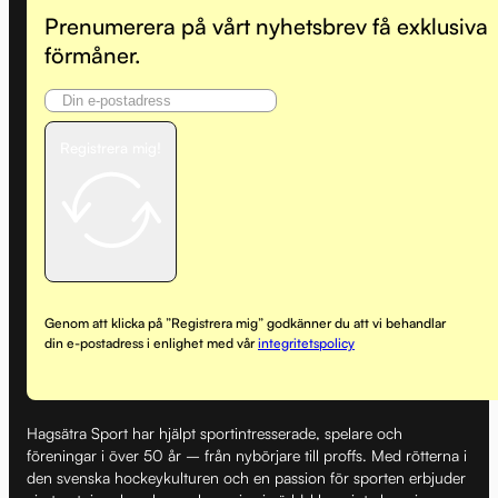
Prenumerera på vårt nyhetsbrev få exklusiva
förmåner.
Registrera mig!
Genom att klicka på ”Registrera mig” godkänner du att vi behandlar
din e-postadress i enlighet med vår
integritetspolicy
Hagsätra Sport har hjälpt sportintresserade, spelare och
föreningar i över 50 år – från nybörjare till proffs. Med rötterna i
den svenska hockeykulturen och en passion för sporten erbjuder