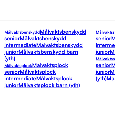
Målvaktsbenskydd
Målvaktsbenskydd
Målvaktss
senior
Målvaktsbenskydd
senior
M
intermediate
Målvaktsbenskydd
interme
junior
Målvaktsbenskydd barn
junior
Må
(yth)
Målvakts
Målvaktsplock
senior
M
Målvaktsplock
senior
Målvaktsplock
junior
M
intermediate
Målvaktsplock
(yth)
Mas
junior
Målvaktsplock barn (yth)