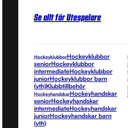
Se allt för Utespelare
Hockeyklubbor
Hockeyklubbor
senior
Hockeyklubbor
intermediate
Hockeyklubbor
junior
Hockeyklubbor barn
(yth)
Klubbtillbehör
Hockeyhandskar
Hockeyhandskar
senior
Hockeyhandskar
intermediate
Hockeyhandskar
junior
Hockeyhandskar barn
(yth)