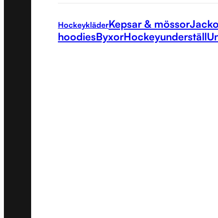
Kepsar & mössor
Jacko
Hockeykläder
hoodies
Byxor
Hockeyunderställ
Un