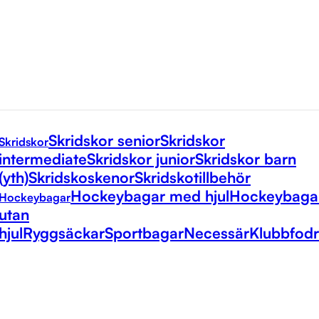
Skridskor senior
Skridskor
Skridskor
intermediate
Skridskor junior
Skridskor barn
(yth)
Skridskoskenor
Skridskotillbehör
Hockeybagar med hjul
Hockeybaga
Hockeybagar
utan
hjul
Ryggsäckar
Sportbagar
Necessär
Klubbfodr