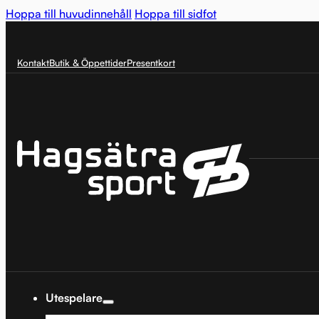
Hoppa till huvudinnehåll
Hoppa till sidfot
Kontakt
Butik & Öppettider
Presentkort
Utespelare