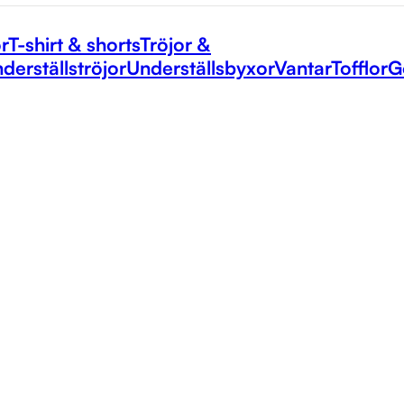
r
T-shirt & shorts
Tröjor &
derställströjor
Underställsbyxor
Vantar
Tofflor
G