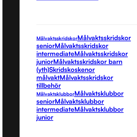
Målvaktsskridskor
Målvaktsskridskor
senior
Målvaktsskridskor
intermediate
Målvaktsskridskor
junior
Målvaktsskridskor barn
(yth)
Skridskoskenor
målvakt
Målvaktsskridskor
tillbehör
Målvaktsklubbor
Målvaktsklubbor
senior
Målvaktsklubbor
intermediate
Målvaktsklubbor
junior