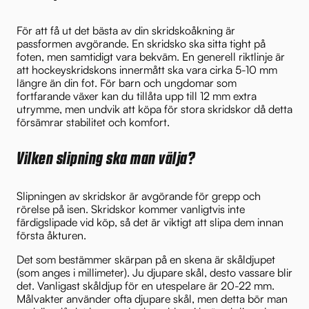
För att få ut det bästa av din skridskoåkning är
passformen avgörande. En skridsko ska sitta tight på
foten, men samtidigt vara bekväm. En generell riktlinje är
att hockeyskridskons innermått ska vara cirka 5-10 mm
längre än din fot. För barn och ungdomar som
fortfarande växer kan du tillåta upp till 12 mm extra
utrymme, men undvik att köpa för stora skridskor då detta
försämrar stabilitet och komfort.
Vilken slipning ska man välja?
Slipningen av skridskor är avgörande för grepp och
rörelse på isen. Skridskor kommer vanligtvis inte
färdigslipade vid köp, så det är viktigt att slipa dem innan
första åkturen.
Det som bestämmer skärpan på en skena är skåldjupet
(som anges i millimeter). Ju djupare skål, desto vassare blir
det. Vanligast skåldjup för en utespelare är 20-22 mm.
Målvakter använder ofta djupare skål, men detta bör man