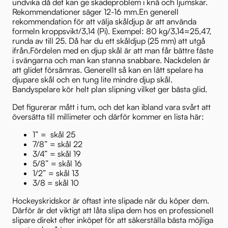
undvika då det kan ge skadeproblem i knä och ljumskar.
Rekommendationer säger 12-16 mm.En generell
rekommendation för att välja skåldjup är att använda
formeln kroppsvikt/3,14 (Pi). Exempel: 80 kg/3,14=25,47,
runda av till 25. Då har du ett skåldjup (25 mm) att utgå
ifrån.Fördelen med en djup skål är att man får bättre fäste
i svängarna och man kan stanna snabbare. Nackdelen är
att glidet försämras. Generellt så kan en lätt spelare ha
djupare skål och en tung lite mindre djup skål.
Bandyspelare kör helt plan slipning vilket ger bästa glid.
Det figurerar mått i tum, och det kan ibland vara svårt att
översätta till millimeter och därför kommer en lista här:
1” = skål 25
7/8” = skål 22
3/4” = skål 19
5/8” = skål 16
1/2” = skål 13
3/8 = skål 10
Hockeyskridskor är oftast inte slipade när du köper dem.
Därför är det viktigt att låta slipa dem hos en professionell
slipare direkt efter inköpet för att säkerställa bästa möjliga