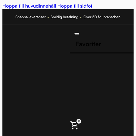
Hoppa till huvudinnehåll
Hoppa till sidfot
Snabba leveranser
•
Smidig betalning
•
Över 50 år i branschen
Favoriter
0