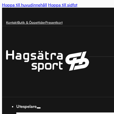
Hoppa till huvudinnehåll
Hoppa till sidfot
Kontakt
Butik & Öppettider
Presentkort
Utespelare