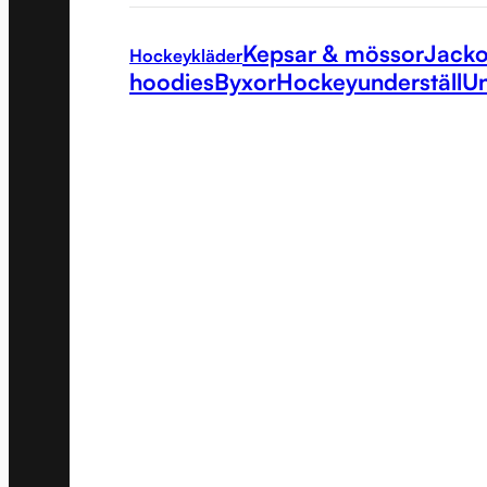
Kepsar & mössor
Jacko
Hockeykläder
hoodies
Byxor
Hockeyunderställ
Un