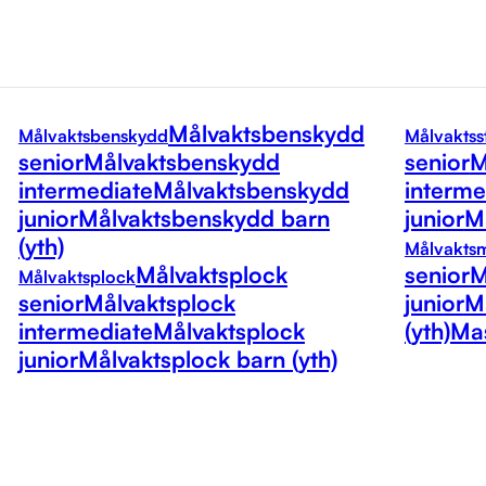
Målvaktsbenskydd
Målvaktsbenskydd
Målvaktss
senior
Målvaktsbenskydd
senior
M
intermediate
Målvaktsbenskydd
interme
junior
Målvaktsbenskydd barn
junior
Må
(yth)
Målvakts
Målvaktsplock
senior
M
Målvaktsplock
senior
Målvaktsplock
junior
M
intermediate
Målvaktsplock
(yth)
Mas
junior
Målvaktsplock barn (yth)