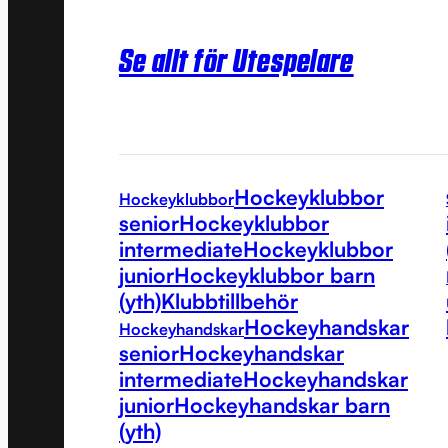
Se allt för Utespelare
Hockeyklubbor
Hockeyklubbor
senior
Hockeyklubbor
intermediate
Hockeyklubbor
junior
Hockeyklubbor barn
(yth)
Klubbtillbehör
Hockeyhandskar
Hockeyhandskar
senior
Hockeyhandskar
intermediate
Hockeyhandskar
junior
Hockeyhandskar barn
(yth)