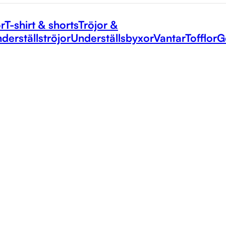
r
T-shirt & shorts
Tröjor &
derställströjor
Underställsbyxor
Vantar
Tofflor
G