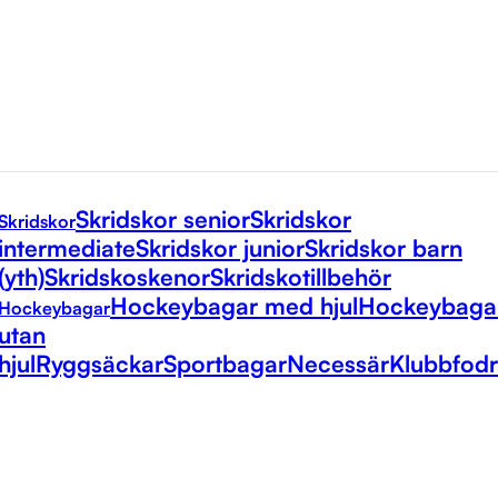
Skridskor senior
Skridskor
Skridskor
intermediate
Skridskor junior
Skridskor barn
(yth)
Skridskoskenor
Skridskotillbehör
Hockeybagar med hjul
Hockeybaga
Hockeybagar
utan
hjul
Ryggsäckar
Sportbagar
Necessär
Klubbfodr