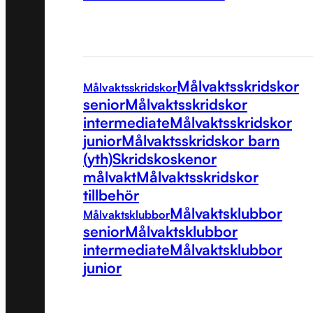
Målvaktsskridskor
Målvaktsskridskor
senior
Målvaktsskridskor
intermediate
Målvaktsskridskor
junior
Målvaktsskridskor barn
(yth)
Skridskoskenor
målvakt
Målvaktsskridskor
tillbehör
Målvaktsklubbor
Målvaktsklubbor
senior
Målvaktsklubbor
intermediate
Målvaktsklubbor
junior