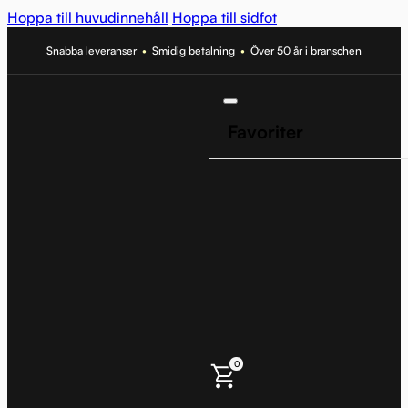
Hoppa till huvudinnehåll
Hoppa till sidfot
Snabba leveranser
•
Smidig betalning
•
Över 50 år i branschen
Favoriter
0