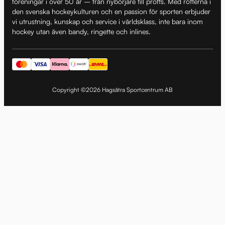
föreningar i över 50 år – från nybörjare till proffs. Med rötterna i
den svenska hockeykulturen och en passion för sporten erbjuder
vi utrustning, kunskap och service i världsklass, inte bara inom
hockey utan även bandy, ringette och inlines.
Copyright ©2026 Hagsätra Sportcentrum AB