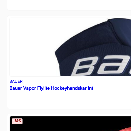
BAUER
Bauer Vapor Flylite Hockeyhandskar Int
-16%