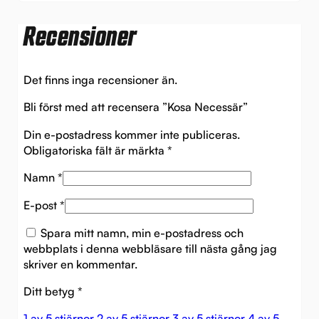
Recensioner
Det finns inga recensioner än.
Bli först med att recensera ”Kosa Necessär”
Din e-postadress kommer inte publiceras.
Obligatoriska fält är märkta
*
Namn
*
E-post
*
Spara mitt namn, min e-postadress och
webbplats i denna webbläsare till nästa gång jag
skriver en kommentar.
Ditt betyg
*
1 av 5 stjärnor
2 av 5 stjärnor
3 av 5 stjärnor
4 av 5