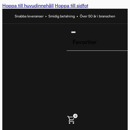
Hoppa till huvudinnehåll
Hoppa till sidfot
Snabba leveranser
•
Smidig betalning
•
Över 50 år i branschen
Favoriter
0