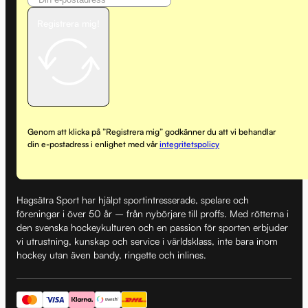
Registrera mig!
Genom att klicka på ”Registrera mig” godkänner du att vi behandlar
din e-postadress i enlighet med vår
integritetspolicy
Hagsätra Sport har hjälpt sportintresserade, spelare och
föreningar i över 50 år – från nybörjare till proffs. Med rötterna i
den svenska hockeykulturen och en passion för sporten erbjuder
vi utrustning, kunskap och service i världsklass, inte bara inom
hockey utan även bandy, ringette och inlines.