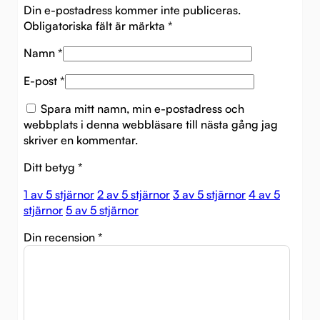
Din e-postadress kommer inte publiceras.
Obligatoriska fält är märkta
*
Namn
*
E-post
*
Spara mitt namn, min e-postadress och
webbplats i denna webbläsare till nästa gång jag
skriver en kommentar.
Ditt betyg
*
1 av 5 stjärnor
2 av 5 stjärnor
3 av 5 stjärnor
4 av 5
stjärnor
5 av 5 stjärnor
Din recension
*