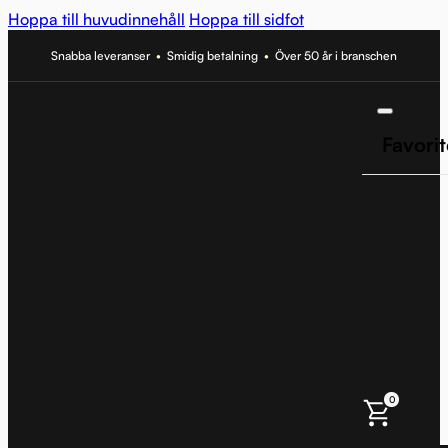
Hoppa till huvudinnehåll
Hoppa till sidfot
Snabba leveranser
•
Smidig betalning
•
Över 50 år i branschen
Favorit
0