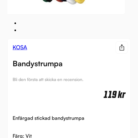
KOSA
Bandystrumpa
Bli den första att skicka en recension.
119
kr
Enfärgad stickad bandystrumpa
Färg:
Vit