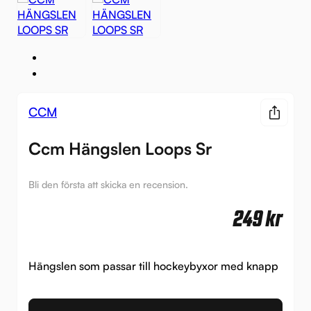
CCM
Ccm Hängslen Loops Sr
Bli den första att skicka en recension.
249
kr
Hängslen som passar till hockeybyxor med knapp