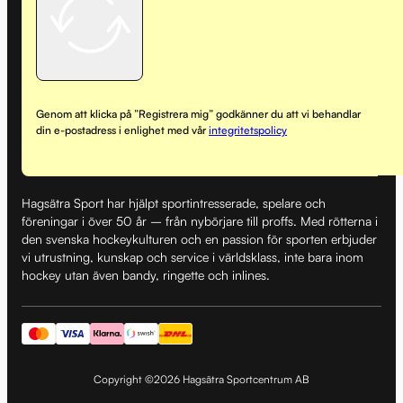
Genom att klicka på ”Registrera mig” godkänner du att vi behandlar
din e-postadress i enlighet med vår
integritetspolicy
Hagsätra Sport har hjälpt sportintresserade, spelare och
föreningar i över 50 år – från nybörjare till proffs. Med rötterna i
den svenska hockeykulturen och en passion för sporten erbjuder
vi utrustning, kunskap och service i världsklass, inte bara inom
hockey utan även bandy, ringette och inlines.
Copyright ©2026 Hagsätra Sportcentrum AB