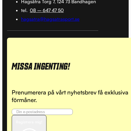
Hagsätra Torg 7, 124 73 Bandhagen
tel.
08 – 647 47 50
hagsatra@hagsatrasport.se
MISSA INGENTING!
Prenumerera på vårt nyhetsbrev få exklusiva
förmåner.
Registrera mig!