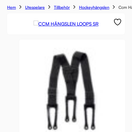
Hem
Utespelare
Tillbehör
Hockeyhängslen
Ccm Hä