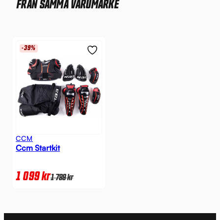
FRÅN SAMMA VARUMÄRKE
-39%
CCM
Ccm Startkit
1 099
kr
1 799
kr