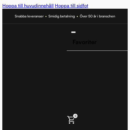
Hoppa till huvudinnehåll
Hoppa till sidfot
Snabba leveranser
•
Smidig betalning
•
Över 50 år i branschen
Favoriter
0