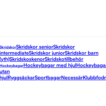
Skridskor senior
Skridskor
Skridskor
intermediate
Skridskor junior
Skridskor barn
(yth)
Skridskoskenor
Skridskotillbehör
Hockeybagar med hjul
Hockeybaga
Hockeybagar
utan
hjul
Ryggsäckar
Sportbagar
Necessär
Klubbfodr