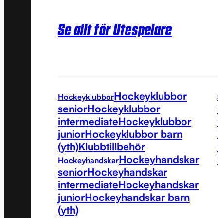
Se allt för Utespelare
Hockeyklubbor
Hockeyklubbor
senior
Hockeyklubbor
intermediate
Hockeyklubbor
junior
Hockeyklubbor barn
(yth)
Klubbtillbehör
Hockeyhandskar
Hockeyhandskar
senior
Hockeyhandskar
intermediate
Hockeyhandskar
junior
Hockeyhandskar barn
(yth)