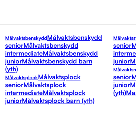
Målvaktsbenskydd
Målvaktsbenskydd
Målvaktss
senior
Målvaktsbenskydd
senior
M
intermediate
Målvaktsbenskydd
interme
junior
Målvaktsbenskydd barn
junior
Må
(yth)
Målvakts
Målvaktsplock
senior
M
Målvaktsplock
senior
Målvaktsplock
junior
M
intermediate
Målvaktsplock
(yth)
Mas
junior
Målvaktsplock barn (yth)