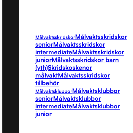
Målvaktsskridskor
Målvaktsskridskor
senior
Målvaktsskridskor
intermediate
Målvaktsskridskor
junior
Målvaktsskridskor barn
(yth)
Skridskoskenor
målvakt
Målvaktsskridskor
tillbehör
Målvaktsklubbor
Målvaktsklubbor
senior
Målvaktsklubbor
intermediate
Målvaktsklubbor
junior