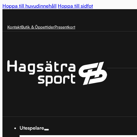
Hoppa till huvudinnehåll
Hoppa till sidfot
Kontakt
Butik & Öppettider
Presentkort
Utespelare