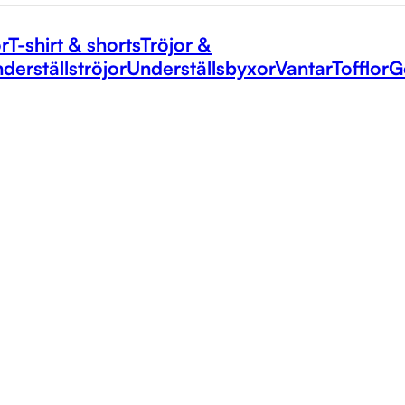
r
T-shirt & shorts
Tröjor &
derställströjor
Underställsbyxor
Vantar
Tofflor
G