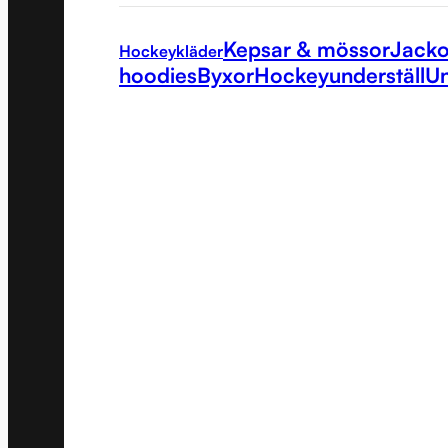
Kepsar & mössor
Jacko
Hockeykläder
hoodies
Byxor
Hockeyunderställ
Un