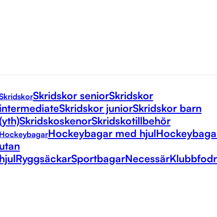
Skridskor senior
Skridskor
Skridskor
intermediate
Skridskor junior
Skridskor barn
(yth)
Skridskoskenor
Skridskotillbehör
Hockeybagar med hjul
Hockeybaga
Hockeybagar
utan
hjul
Ryggsäckar
Sportbagar
Necessär
Klubbfodr