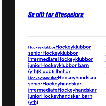
Se allt för Utespelare
Hockeyklubbor
Hockeyklubbor
senior
Hockeyklubbor
intermediate
Hockeyklubbor
junior
Hockeyklubbor barn
(yth)
Klubbtillbehör
Hockeyhandskar
Hockeyhandskar
senior
Hockeyhandskar
intermediate
Hockeyhandskar
junior
Hockeyhandskar barn
(yth)