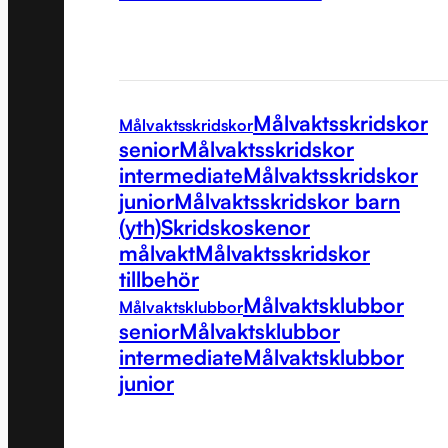
Målvaktsskridskor
Målvaktsskridskor
senior
Målvaktsskridskor
intermediate
Målvaktsskridskor
junior
Målvaktsskridskor barn
(yth)
Skridskoskenor
målvakt
Målvaktsskridskor
tillbehör
Målvaktsklubbor
Målvaktsklubbor
senior
Målvaktsklubbor
intermediate
Målvaktsklubbor
junior