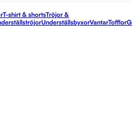
r
T-shirt & shorts
Tröjor &
derställströjor
Underställsbyxor
Vantar
Tofflor
G