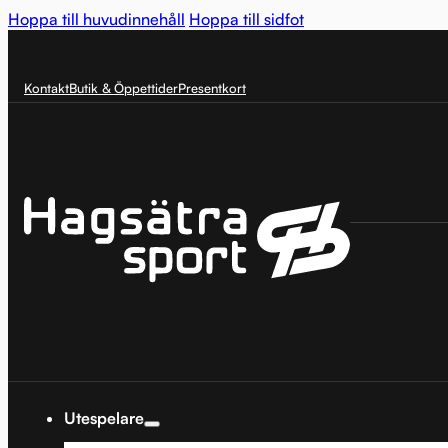
Hoppa till huvudinnehåll
Hoppa till sidfot
Kontakt
Butik & Öppettider
Presentkort
Utespelare