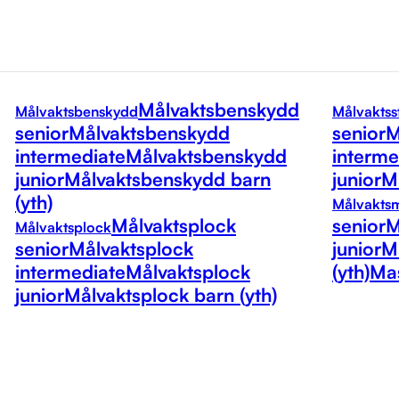
Målvaktsbenskydd
Målvaktsbenskydd
Målvaktss
senior
Målvaktsbenskydd
senior
M
intermediate
Målvaktsbenskydd
interme
junior
Målvaktsbenskydd barn
junior
Må
(yth)
Målvakts
Målvaktsplock
senior
M
Målvaktsplock
senior
Målvaktsplock
junior
M
intermediate
Målvaktsplock
(yth)
Mas
junior
Målvaktsplock barn (yth)