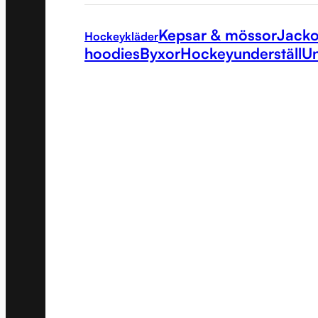
Kepsar & mössor
Jacko
Hockeykläder
hoodies
Byxor
Hockeyunderställ
Un