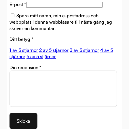
E-post
*
Spara mitt namn, min e-postadress och
webbplats i denna webbläsare till nästa gång jag
skriver en kommentar.
Ditt betyg
*
1 av 5 stjärnor
2 av 5 stjärnor
3 av 5 stjärnor
4 av 5
stjärnor
5 av 5 stjärnor
Din recension
*