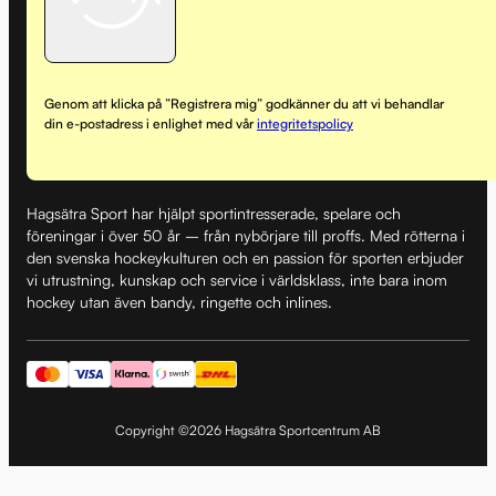
Genom att klicka på ”Registrera mig” godkänner du att vi behandlar
din e-postadress i enlighet med vår
integritetspolicy
Hagsätra Sport har hjälpt sportintresserade, spelare och
föreningar i över 50 år – från nybörjare till proffs. Med rötterna i
den svenska hockeykulturen och en passion för sporten erbjuder
vi utrustning, kunskap och service i världsklass, inte bara inom
hockey utan även bandy, ringette och inlines.
Copyright ©2026 Hagsätra Sportcentrum AB