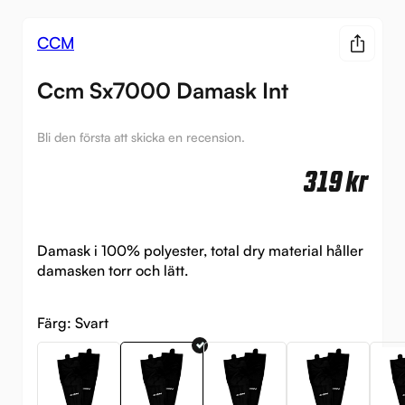
CCM
Ccm Sx7000 Damask Int
Bli den första att skicka en recension.
319
kr
Damask i 100% polyester, total dry material håller
damasken torr och lätt.
Färg:
Svart