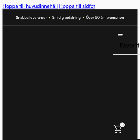
Hoppa till huvudinnehåll
Hoppa till sidfot
Snabba leveranser
•
Smidig betalning
•
Över 50 år i branschen
Favorit
0