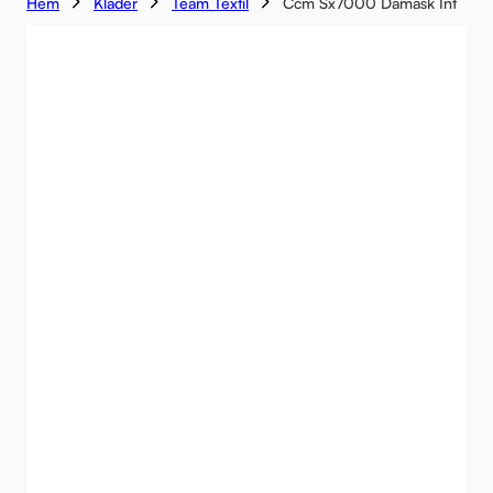
Hem
Kläder
Team Textil
Ccm Sx7000 Damask Int