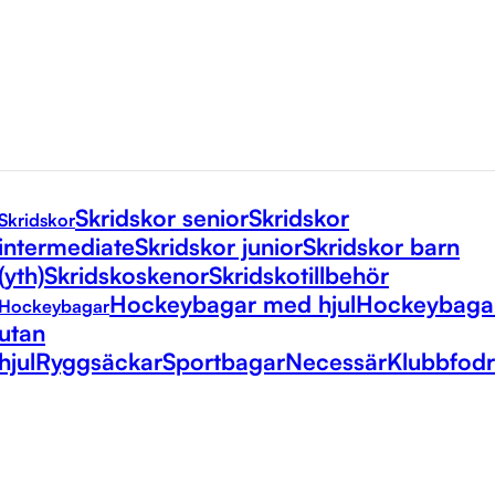
Skridskor senior
Skridskor
Skridskor
intermediate
Skridskor junior
Skridskor barn
(yth)
Skridskoskenor
Skridskotillbehör
Hockeybagar med hjul
Hockeybaga
Hockeybagar
utan
hjul
Ryggsäckar
Sportbagar
Necessär
Klubbfodr