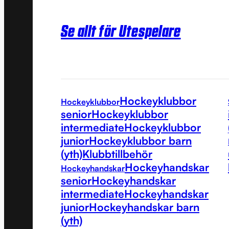
Se allt för Utespelare
Hockeyklubbor
Hockeyklubbor
senior
Hockeyklubbor
intermediate
Hockeyklubbor
junior
Hockeyklubbor barn
(yth)
Klubbtillbehör
Hockeyhandskar
Hockeyhandskar
senior
Hockeyhandskar
intermediate
Hockeyhandskar
junior
Hockeyhandskar barn
(yth)