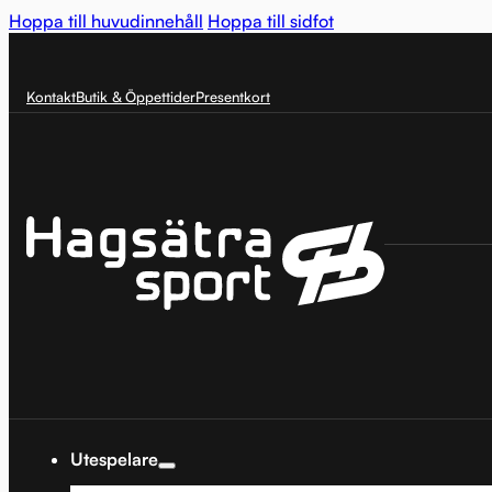
Hoppa till huvudinnehåll
Hoppa till sidfot
Kontakt
Butik & Öppettider
Presentkort
Utespelare