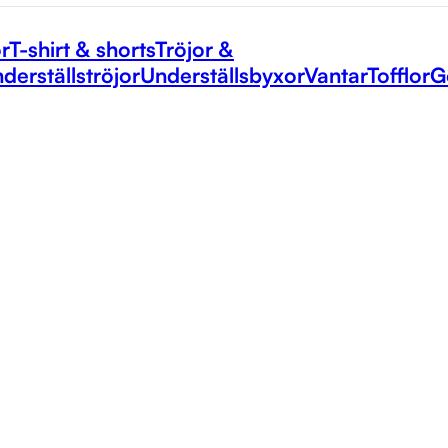
r
T-shirt & shorts
Tröjor &
derställströjor
Underställsbyxor
Vantar
Tofflor
G