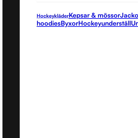
Kepsar & mössor
Jacko
Hockeykläder
hoodies
Byxor
Hockeyunderställ
Un