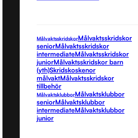
Målvaktsskridskor
Målvaktsskridskor
senior
Målvaktsskridskor
intermediate
Målvaktsskridskor
junior
Målvaktsskridskor barn
(yth)
Skridskoskenor
målvakt
Målvaktsskridskor
tillbehör
Målvaktsklubbor
Målvaktsklubbor
senior
Målvaktsklubbor
intermediate
Målvaktsklubbor
junior