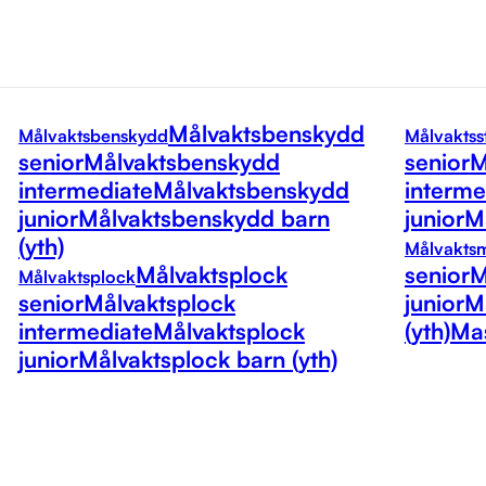
Målvaktsbenskydd
Målvaktsbenskydd
Målvaktss
senior
Målvaktsbenskydd
senior
M
intermediate
Målvaktsbenskydd
interme
junior
Målvaktsbenskydd barn
junior
Må
(yth)
Målvakts
Målvaktsplock
senior
M
Målvaktsplock
senior
Målvaktsplock
junior
M
intermediate
Målvaktsplock
(yth)
Mas
junior
Målvaktsplock barn (yth)