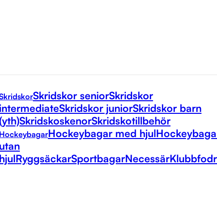
Skridskor senior
Skridskor
Skridskor
intermediate
Skridskor junior
Skridskor barn
(yth)
Skridskoskenor
Skridskotillbehör
Hockeybagar med hjul
Hockeybaga
Hockeybagar
utan
hjul
Ryggsäckar
Sportbagar
Necessär
Klubbfodr