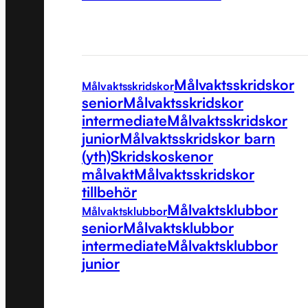
Målvaktsskridskor
Målvaktsskridskor
senior
Målvaktsskridskor
intermediate
Målvaktsskridskor
junior
Målvaktsskridskor barn
(yth)
Skridskoskenor
målvakt
Målvaktsskridskor
tillbehör
Målvaktsklubbor
Målvaktsklubbor
senior
Målvaktsklubbor
intermediate
Målvaktsklubbor
junior