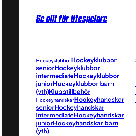
Se allt för Utespelare
Hockeyklubbor
Hockeyklubbor
senior
Hockeyklubbor
intermediate
Hockeyklubbor
junior
Hockeyklubbor barn
(yth)
Klubbtillbehör
Hockeyhandskar
Hockeyhandskar
senior
Hockeyhandskar
intermediate
Hockeyhandskar
junior
Hockeyhandskar barn
(yth)