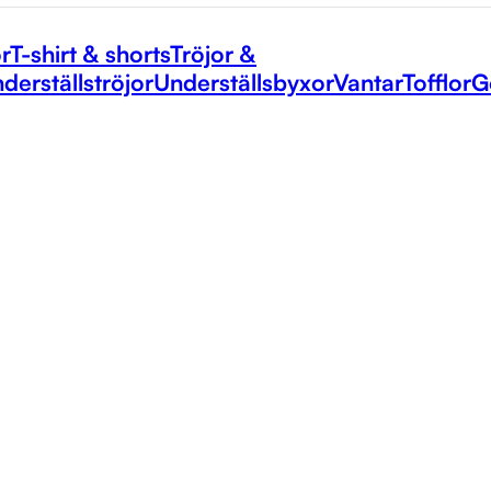
r
T-shirt & shorts
Tröjor &
derställströjor
Underställsbyxor
Vantar
Tofflor
G