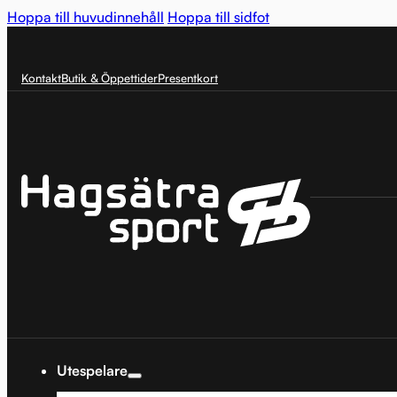
Hoppa till huvudinnehåll
Hoppa till sidfot
Kontakt
Butik & Öppettider
Presentkort
Utespelare