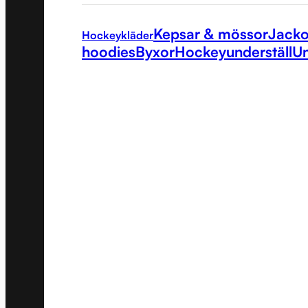
Kepsar & mössor
Jacko
Hockeykläder
hoodies
Byxor
Hockeyunderställ
Un