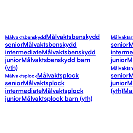
Målvaktsbenskydd
Målvaktsbenskydd
Målvaktss
senior
Målvaktsbenskydd
senior
M
intermediate
Målvaktsbenskydd
interme
junior
Målvaktsbenskydd barn
junior
Må
(yth)
Målvakts
Målvaktsplock
senior
M
Målvaktsplock
senior
Målvaktsplock
junior
M
intermediate
Målvaktsplock
(yth)
Mas
junior
Målvaktsplock barn (yth)