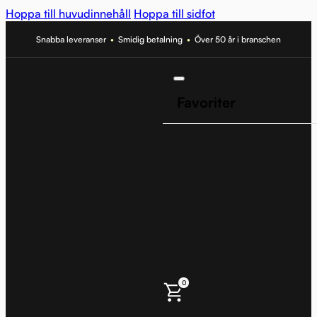
Hoppa till huvudinnehåll
Hoppa till sidfot
Snabba leveranser
•
Smidig betalning
•
Över 50 år i branschen
Favoriter
0