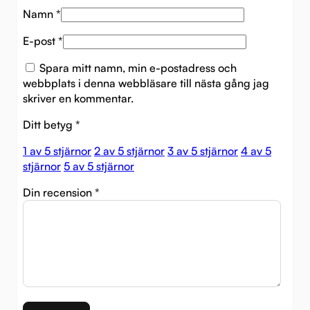
Namn
*
E-post
*
Spara mitt namn, min e-postadress och
webbplats i denna webbläsare till nästa gång jag
skriver en kommentar.
Ditt betyg
*
1 av 5 stjärnor
2 av 5 stjärnor
3 av 5 stjärnor
4 av 5
stjärnor
5 av 5 stjärnor
Din recension
*