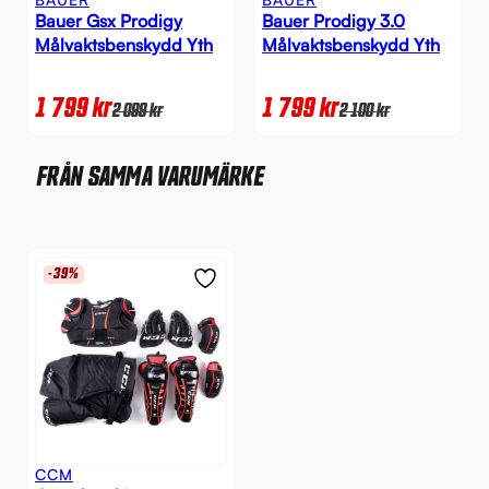
Bauer Gsx Prodigy
Bauer Prodigy 3.0
Målvaktsbenskydd Yth
Målvaktsbenskydd Yth
1 799
kr
1 799
kr
2 099
kr
2 100
kr
FRÅN SAMMA VARUMÄRKE
-39%
CCM