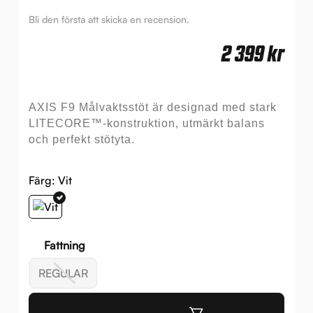
Bli den första att skicka en recension.
2 399
kr
AXIS F9 Målvaktsstöt är designad med stark
LITECORE™-konstruktion, utmärkt balans
och perfekt stötyta.
Färg:
Vit
Fattning
REGULAR