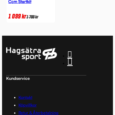
Ccm Startkit
1 099
kr
1 799
kr
Kundservice
Kontakt
Köpvillkor
Retur & Återbetalning