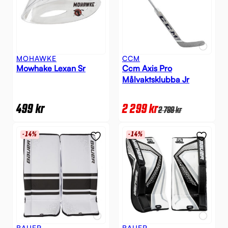
MOHAWKE
CCM
Mowhake Lexan Sr
Ccm Axis Pro
Målvaktsklubba Jr
499
kr
2 299
kr
2 799
kr
-14%
-14%
BAUER
BAUER