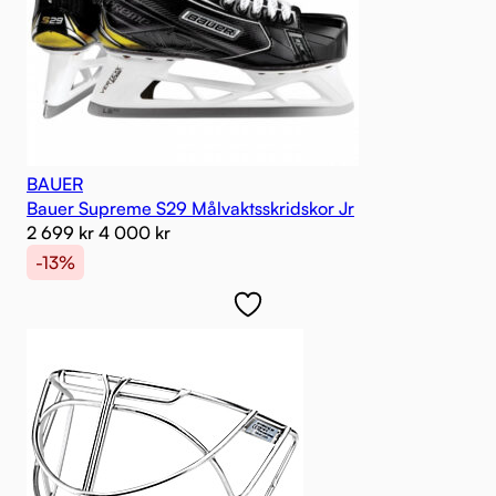
BAUER
Bauer Supreme S29 Målvaktsskridskor Jr
2 699
kr
4 000
kr
-13%