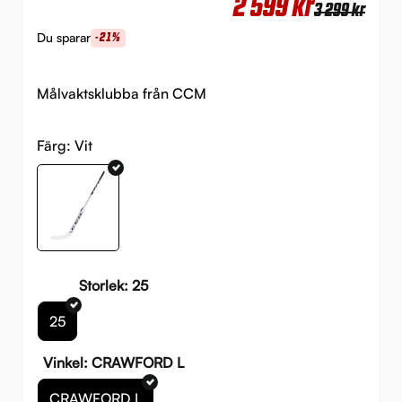
Det
Det
2 599
kr
3 299
kr
urs
nuv
Du sparar
-21%
pri
pri
var:
är:
Målvaktsklubba från CCM
3
2
299 
599 
Färg:
Vit
Storlek: 25
25
Vinkel: CRAWFORD L
CRAWFORD L