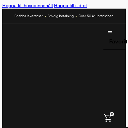
Hoppa till huvudinnehåll
Hoppa till sidfot
Snabba leveranser
•
Smidig betalning
•
Över 50 år i branschen
Favorit
0