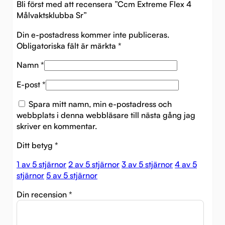
Bli först med att recensera ”Ccm Extreme Flex 4
Målvaktsklubba Sr”
Din e-postadress kommer inte publiceras.
Obligatoriska fält är märkta
*
Namn
*
E-post
*
Spara mitt namn, min e-postadress och
webbplats i denna webbläsare till nästa gång jag
skriver en kommentar.
Ditt betyg
*
1 av 5 stjärnor
2 av 5 stjärnor
3 av 5 stjärnor
4 av 5
stjärnor
5 av 5 stjärnor
Din recension
*