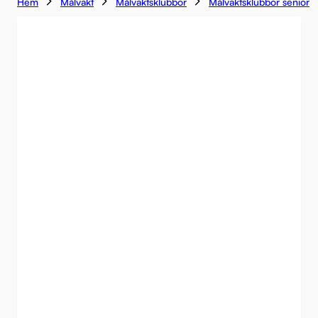
Hem
Målvakt
Målvaktsklubbor
Målvaktsklubbor senior
-21%