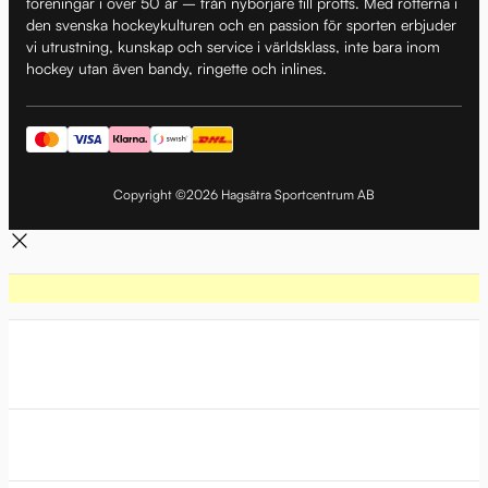
föreningar i över 50 år – från nybörjare till proffs. Med rötterna i
den svenska hockeykulturen och en passion för sporten erbjuder
vi utrustning, kunskap och service i världsklass, inte bara inom
hockey utan även bandy, ringette och inlines.
Copyright ©2026 Hagsätra Sportcentrum AB