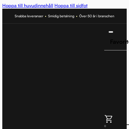
Hoppa till huvudinnehåll
Hoppa till sidfot
Snabba leveranser
•
Smidig betalning
•
Över 50 år i branschen
Favorit
0