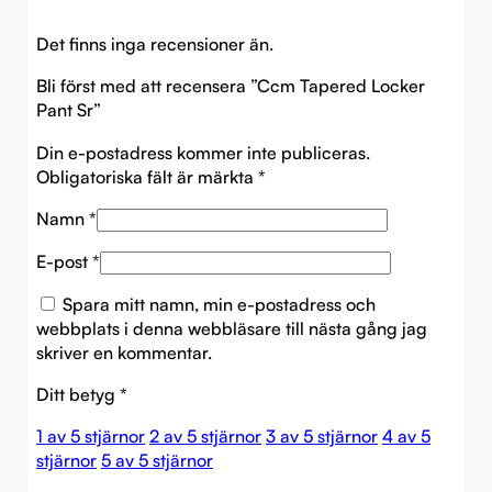
Det finns inga recensioner än.
Bli först med att recensera ”Ccm Tapered Locker
Pant Sr”
Din e-postadress kommer inte publiceras.
Obligatoriska fält är märkta
*
Namn
*
E-post
*
Spara mitt namn, min e-postadress och
webbplats i denna webbläsare till nästa gång jag
skriver en kommentar.
Ditt betyg
*
1 av 5 stjärnor
2 av 5 stjärnor
3 av 5 stjärnor
4 av 5
stjärnor
5 av 5 stjärnor