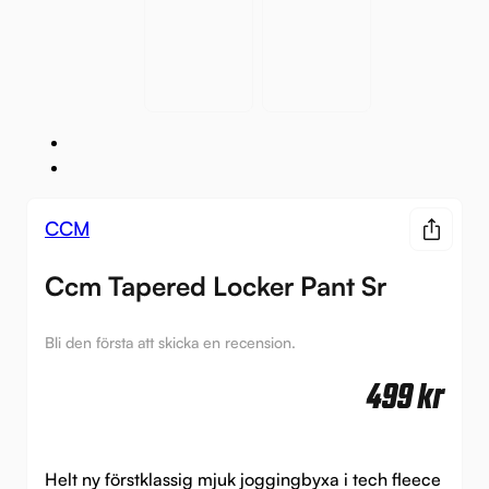
CCM
Ccm Tapered Locker Pant Sr
Bli den första att skicka en recension.
499
kr
Helt ny förstklassig mjuk joggingbyxa i tech fleece