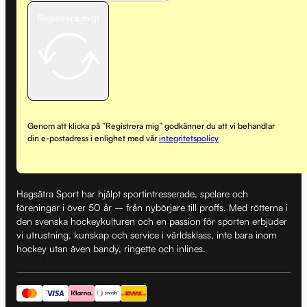
Registrera mig!
Genom att klicka på ”Registrera mig” godkänner du att vi behandlar
din e-postadress i enlighet med vår
integritetspolicy
Hagsätra Sport har hjälpt sportintresserade, spelare och
föreningar i över 50 år – från nybörjare till proffs. Med rötterna i
den svenska hockeykulturen och en passion för sporten erbjuder
vi utrustning, kunskap och service i världsklass, inte bara inom
hockey utan även bandy, ringette och inlines.