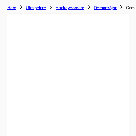
Hem
Utespelare
Hockeydomare
Domartröjor
Ccm 
-14%