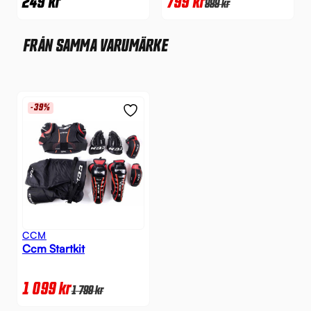
249
kr
799
kr
999
kr
FRÅN SAMMA VARUMÄRKE
-39%
CCM
Ccm Startkit
1 099
kr
1 799
kr