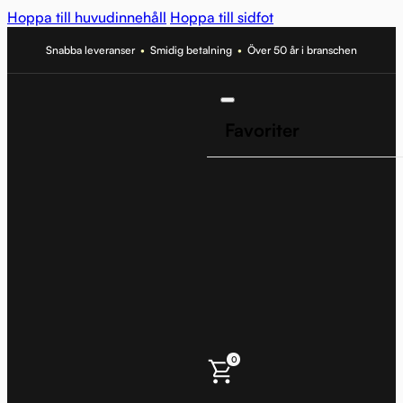
Hoppa till huvudinnehåll
Hoppa till sidfot
Snabba leveranser
•
Smidig betalning
•
Över 50 år i branschen
Favoriter
0