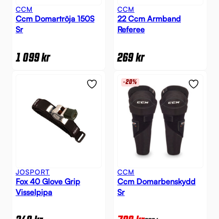
CCM
CCM
Ccm Domartröja 150S
22 Ccm Armband
Sr
Referee
1 099
kr
269
kr
-20%
JOSPORT
CCM
Fox 40 Glove Grip
Ccm Domarbenskydd
Visselpipa
Sr