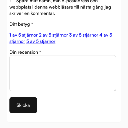
Spara mitt namn, min e-postadress och
webbplats i denna webbläsare till nästa gång jag
skriver en kommentar.
Ditt betyg
*
1 av 5 stjärnor
2 av 5 stjärnor
3 av 5 stjärnor
4 av 5
stjärnor
5 av 5 stjärnor
Din recension
*