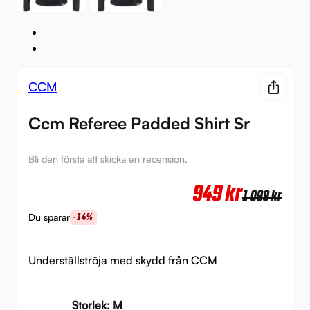
CCM
Ccm Referee Padded Shirt Sr
Bli den första att skicka en recension.
Det
Det
949
kr
1 099
kr
urs
nuv
Du sparar
-14%
pri
pri
var:
är:
Underställströja med skydd från CCM
1
949 
099 
Storlek: M