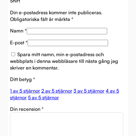
Shirt”
Din e-postadress kommer inte publiceras.
Obligatoriska fält är märkta
*
Namn
*
E-post
*
Spara mitt namn, min e-postadress och
webbplats i denna webbläsare till nästa gång jag
skriver en kommentar.
Ditt betyg
*
1 av 5 stjärnor
2 av 5 stjärnor
3 av 5 stjärnor
4 av 5
stjärnor
5 av 5 stjärnor
Din recension
*