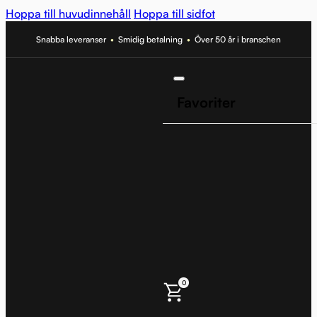
Hoppa till huvudinnehåll
Hoppa till sidfot
Snabba leveranser
•
Smidig betalning
•
Över 50 år i branschen
Favoriter
0