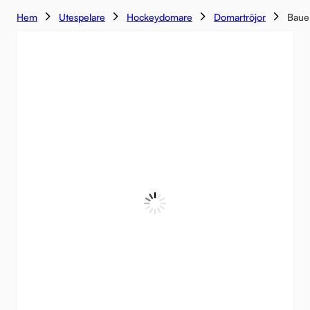
Hem
Utespelare
Hockeydomare
Domartröjor
Bauer