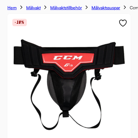
Hem
Målvakt
Målvaktstillbehör
Målvaktssuspar
Ccm 
-18%