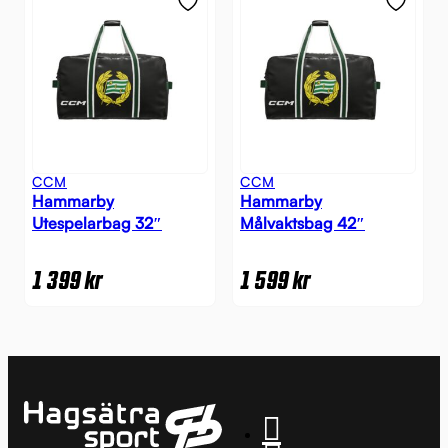
CCM
CCM
Hammarby
Hammarby
Utespelarbag 32″
Målvaktsbag 42″
1 399
kr
1 599
kr