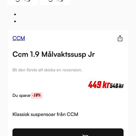
CCM
Ccm 1.9 Målvaktssusp Jr
Bli den första att skicka en recension.
Det
Det
449
kr
549
kr
urs
nuv
Du sparar
-18%
pri
pri
var:
är:
Klassisk suspensoar från CCM
549 
449 