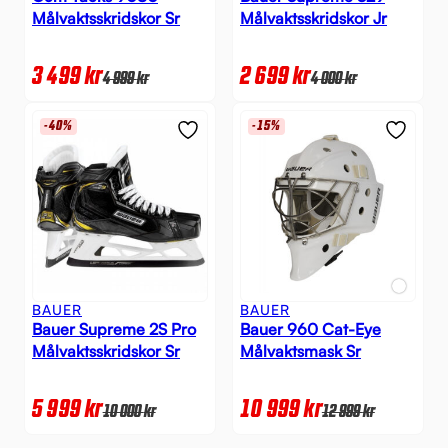
Målvaktsskridskor Sr
Målvaktsskridskor Jr
3 499
kr
2 699
kr
4 999
kr
4 000
kr
-40%
-15%
BAUER
BAUER
Bauer Supreme 2S Pro
Bauer 960 Cat-Eye
Målvaktsskridskor Sr
Målvaktsmask Sr
5 999
kr
10 999
kr
10 000
kr
12 999
kr