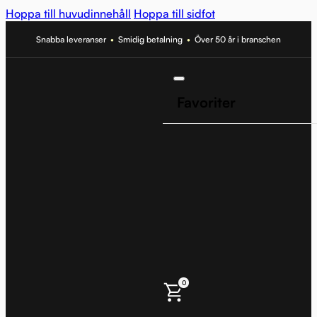
Hoppa till huvudinnehåll
Hoppa till sidfot
Snabba leveranser
•
Smidig betalning
•
Över 50 år i branschen
Favoriter
0