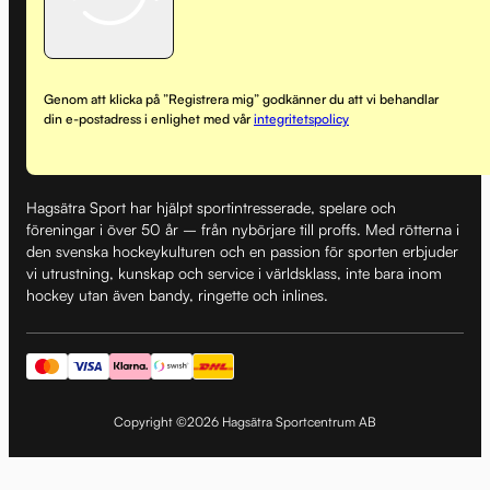
Genom att klicka på ”Registrera mig” godkänner du att vi behandlar
din e-postadress i enlighet med vår
integritetspolicy
Hagsätra Sport har hjälpt sportintresserade, spelare och
föreningar i över 50 år – från nybörjare till proffs. Med rötterna i
den svenska hockeykulturen och en passion för sporten erbjuder
vi utrustning, kunskap och service i världsklass, inte bara inom
hockey utan även bandy, ringette och inlines.
Copyright ©2026 Hagsätra Sportcentrum AB