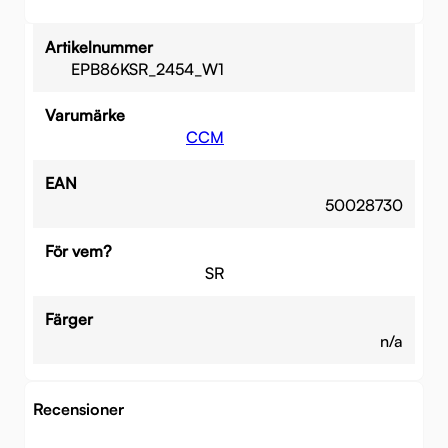
Artikelnummer
EPB86KSR_2454_W1
Varumärke
CCM
EAN
50028730
För vem?
SR
Färger
n/a
Recensioner