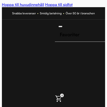
Hoppa till huvudinnehåll
Hoppa till sidfot
Snabba leveranser
•
Smidig betalning
•
Över 50 år i branschen
Favoriter
0