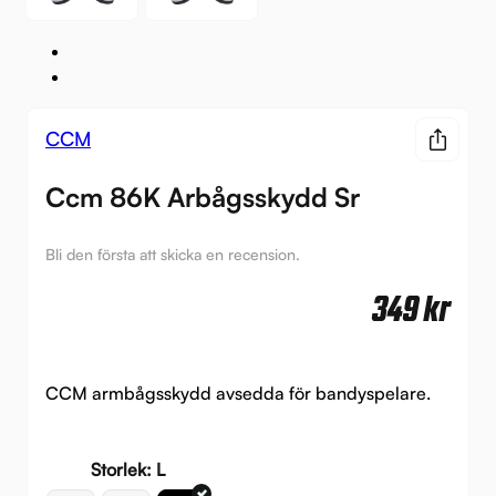
CCM
Ccm 86K Arbågsskydd Sr
Bli den första att skicka en recension.
349
kr
CCM armbågsskydd avsedda för bandyspelare.
Storlek: L