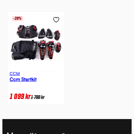
-39%
CCM
Ccm Startkit
1 099
kr
1 799
kr