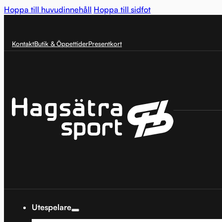
Hoppa till huvudinnehåll
Hoppa till sidfot
Kontakt
Butik & Öppettider
Presentkort
Utespelare