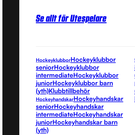
Se allt för Utespelare
Hockeyklubbor
Hockeyklubbor
senior
Hockeyklubbor
intermediate
Hockeyklubbor
junior
Hockeyklubbor barn
(yth)
Klubbtillbehör
Hockeyhandskar
Hockeyhandskar
senior
Hockeyhandskar
intermediate
Hockeyhandskar
junior
Hockeyhandskar barn
(yth)