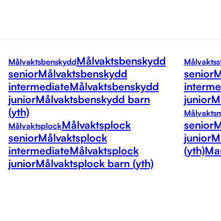
Målvaktsbenskydd
Målvaktsbenskydd
Målvaktss
senior
Målvaktsbenskydd
senior
M
intermediate
Målvaktsbenskydd
interme
junior
Målvaktsbenskydd barn
junior
Må
(yth)
Målvakts
Målvaktsplock
senior
M
Målvaktsplock
senior
Målvaktsplock
junior
M
intermediate
Målvaktsplock
(yth)
Mas
junior
Målvaktsplock barn (yth)