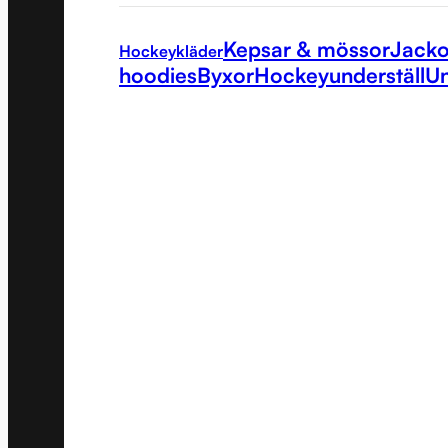
Kepsar & mössor
Jacko
Hockeykläder
hoodies
Byxor
Hockeyunderställ
Un