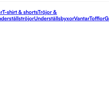
r
T-shirt & shorts
Tröjor &
derställströjor
Underställsbyxor
Vantar
Tofflor
G