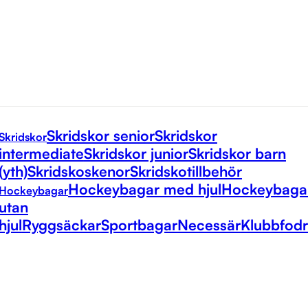
Skridskor senior
Skridskor
Skridskor
intermediate
Skridskor junior
Skridskor barn
(yth)
Skridskoskenor
Skridskotillbehör
Hockeybagar med hjul
Hockeybaga
Hockeybagar
utan
hjul
Ryggsäckar
Sportbagar
Necessär
Klubbfodr