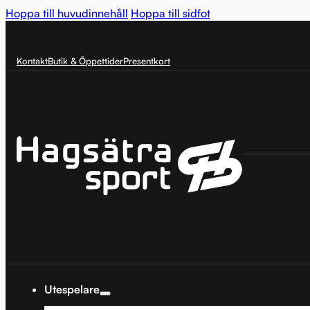
Hoppa till huvudinnehåll
Hoppa till sidfot
Kontakt
Butik & Öppettider
Presentkort
Utespelare