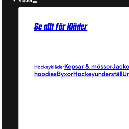
Kläder
Se allt för Kläder
Kepsar & mössor
Jacko
Hockeykläder
hoodies
Byxor
Hockeyunderställ
Un