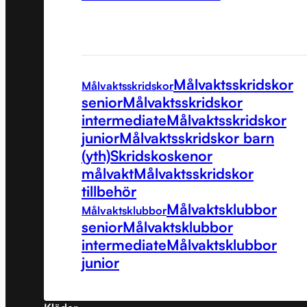
Målvaktsskridskor
Målvaktsskridskor
senior
Målvaktsskridskor
intermediate
Målvaktsskridskor
junior
Målvaktsskridskor barn
(yth)
Skridskoskenor
målvakt
Målvaktsskridskor
tillbehör
Målvaktsklubbor
Målvaktsklubbor
senior
Målvaktsklubbor
intermediate
Målvaktsklubbor
junior