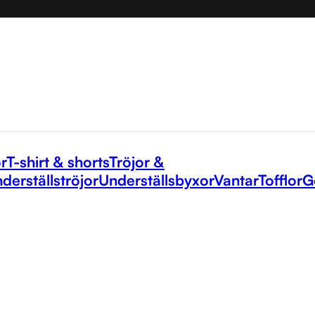
r
T-shirt & shorts
Tröjor &
derställströjor
Underställsbyxor
Vantar
Tofflor
G