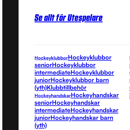
Se allt för Utespelare
Hockeyklubbor
Hockeyklubbor
senior
Hockeyklubbor
intermediate
Hockeyklubbor
junior
Hockeyklubbor barn
(yth)
Klubbtillbehör
Hockeyhandskar
Hockeyhandskar
senior
Hockeyhandskar
intermediate
Hockeyhandskar
junior
Hockeyhandskar barn
(yth)