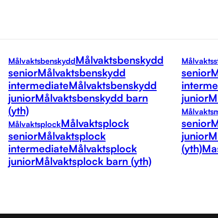
Målvaktsbenskydd
Målvaktsbenskydd
Målvaktss
senior
Målvaktsbenskydd
senior
M
intermediate
Målvaktsbenskydd
interme
junior
Målvaktsbenskydd barn
junior
Må
(yth)
Målvakts
Målvaktsplock
senior
M
Målvaktsplock
senior
Målvaktsplock
junior
M
intermediate
Målvaktsplock
(yth)
Mas
junior
Målvaktsplock barn (yth)