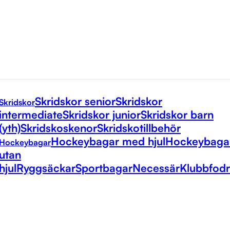
Skridskor senior
Skridskor
Skridskor
intermediate
Skridskor junior
Skridskor barn
(yth)
Skridskoskenor
Skridskotillbehör
Hockeybagar med hjul
Hockeybaga
Hockeybagar
utan
hjul
Ryggsäckar
Sportbagar
Necessär
Klubbfodr