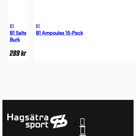
B1
B1
B1 Salts
B1 Ampoules 15-Pack
Burk
289
kr