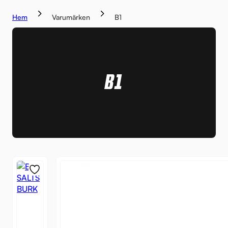
Hem
Varumärken
B1
B1