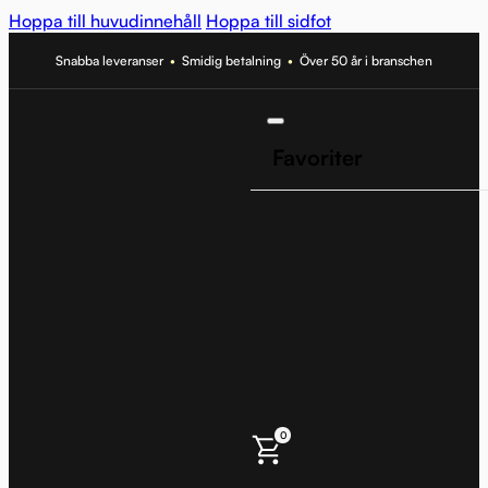
Hoppa till huvudinnehåll
Hoppa till sidfot
Snabba leveranser
•
Smidig betalning
•
Över 50 år i branschen
Favoriter
0