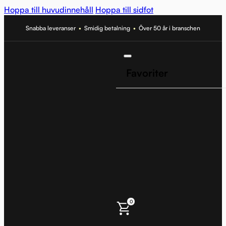
Hoppa till huvudinnehåll
Hoppa till sidfot
Snabba leveranser
•
Smidig betalning
•
Över 50 år i branschen
Favoriter
0