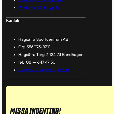
Produkter för Ringette
Kontakt
Hagsätra Sportcentrum AB
Org 556073-8311
Hagsätra Torg 7, 124 73 Bandhagen
tel.
08 – 647 47 50
hagsatra@hagsatrasport.se
MISSA INGENTING!