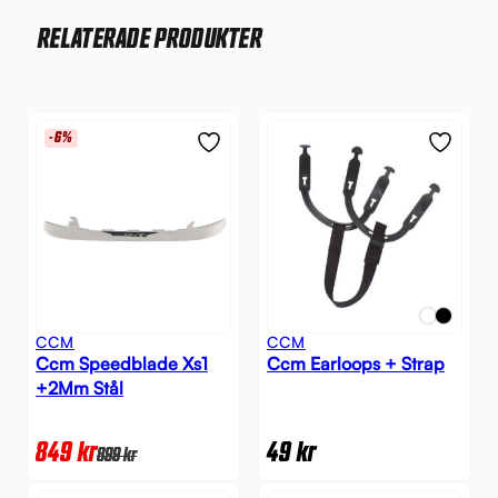
RELATERADE PRODUKTER
-6%
CCM
CCM
Ccm Speedblade Xs1
Ccm Earloops + Strap
+2Mm Stål
849
kr
49
kr
899
kr