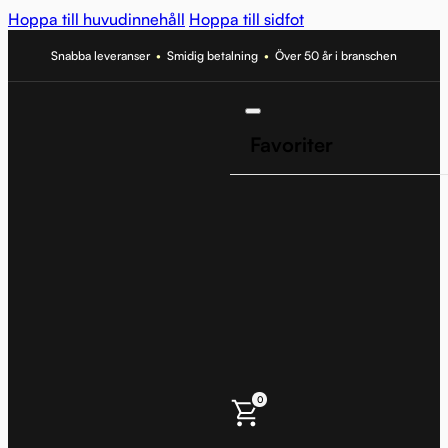
Hoppa till huvudinnehåll
Hoppa till sidfot
Snabba leveranser
•
Smidig betalning
•
Över 50 år i branschen
Favoriter
0