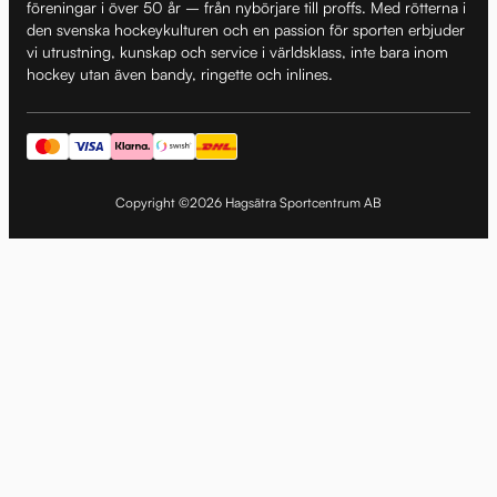
föreningar i över 50 år – från nybörjare till proffs. Med rötterna i
den svenska hockeykulturen och en passion för sporten erbjuder
vi utrustning, kunskap och service i världsklass, inte bara inom
hockey utan även bandy, ringette och inlines.
Copyright ©2026 Hagsätra Sportcentrum AB