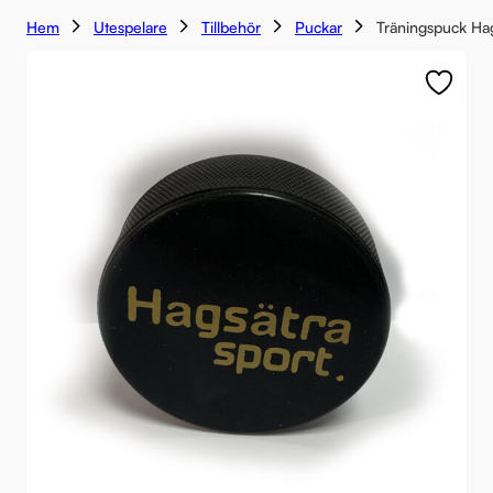
Hem
Utespelare
Tillbehör
Puckar
Träningspuck Ha