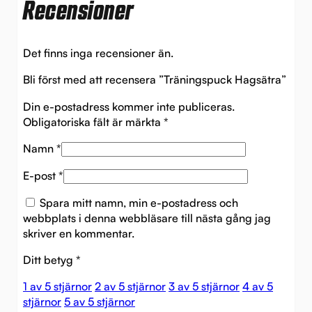
Recensioner
Det finns inga recensioner än.
Bli först med att recensera ”Träningspuck Hagsätra”
Din e-postadress kommer inte publiceras.
Obligatoriska fält är märkta
*
Namn
*
E-post
*
Spara mitt namn, min e-postadress och
webbplats i denna webbläsare till nästa gång jag
skriver en kommentar.
Ditt betyg
*
1 av 5 stjärnor
2 av 5 stjärnor
3 av 5 stjärnor
4 av 5
stjärnor
5 av 5 stjärnor