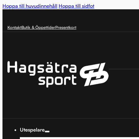
Hoppa till huvudinnehåll
Hoppa till sidfot
Kontakt
Butik & Öppettider
Presentkort
Utespelare