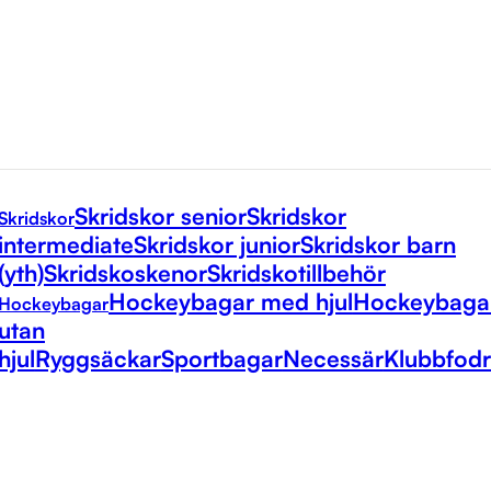
Skridskor senior
Skridskor
Skridskor
intermediate
Skridskor junior
Skridskor barn
(yth)
Skridskoskenor
Skridskotillbehör
Hockeybagar med hjul
Hockeybaga
Hockeybagar
utan
hjul
Ryggsäckar
Sportbagar
Necessär
Klubbfodr