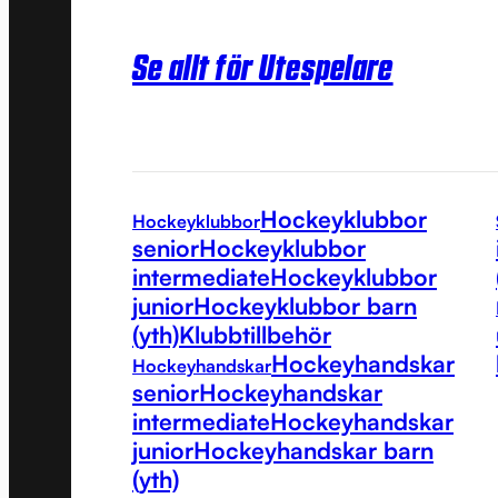
Se allt för Utespelare
Hockeyklubbor
Hockeyklubbor
senior
Hockeyklubbor
intermediate
Hockeyklubbor
junior
Hockeyklubbor barn
(yth)
Klubbtillbehör
Hockeyhandskar
Hockeyhandskar
senior
Hockeyhandskar
intermediate
Hockeyhandskar
junior
Hockeyhandskar barn
(yth)