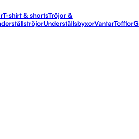
r
T-shirt & shorts
Tröjor &
derställströjor
Underställsbyxor
Vantar
Tofflor
G