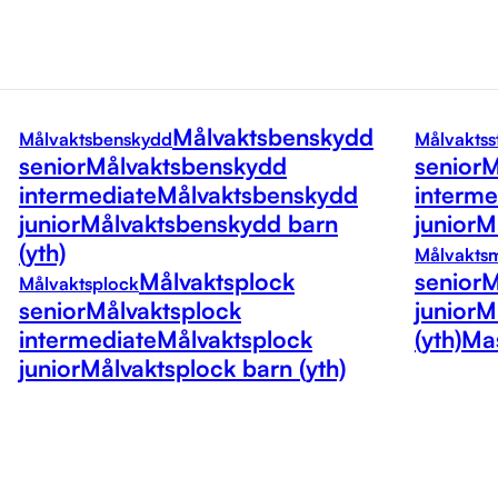
Målvaktsbenskydd
Målvaktsbenskydd
Målvaktss
senior
Målvaktsbenskydd
senior
M
intermediate
Målvaktsbenskydd
interme
junior
Målvaktsbenskydd barn
junior
Må
(yth)
Målvakts
Målvaktsplock
senior
M
Målvaktsplock
senior
Målvaktsplock
junior
M
intermediate
Målvaktsplock
(yth)
Mas
junior
Målvaktsplock barn (yth)