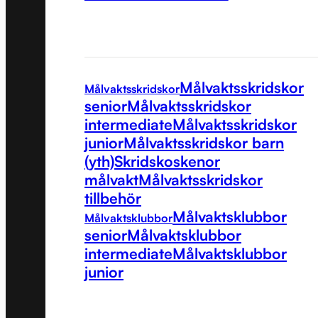
Målvaktsskridskor
Målvaktsskridskor
senior
Målvaktsskridskor
intermediate
Målvaktsskridskor
junior
Målvaktsskridskor barn
(yth)
Skridskoskenor
målvakt
Målvaktsskridskor
tillbehör
Målvaktsklubbor
Målvaktsklubbor
senior
Målvaktsklubbor
intermediate
Målvaktsklubbor
junior