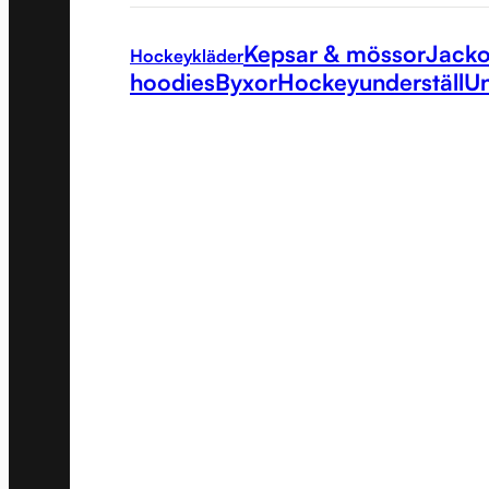
Kepsar & mössor
Jacko
Hockeykläder
hoodies
Byxor
Hockeyunderställ
Un