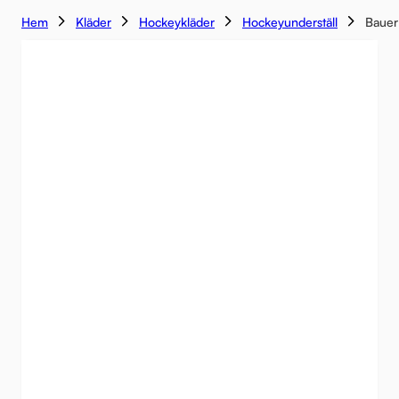
Hem
Kläder
Hockeykläder
Hockeyunderställ
Bauer
-35%