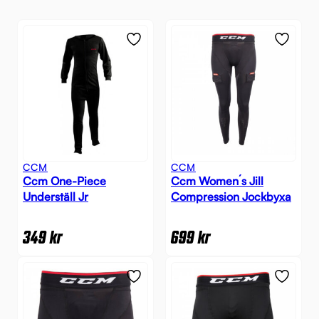
CCM
CCM
Ccm One-Piece
Ccm Women´s Jill
Underställ Jr
Compression Jockbyxa
349
kr
699
kr