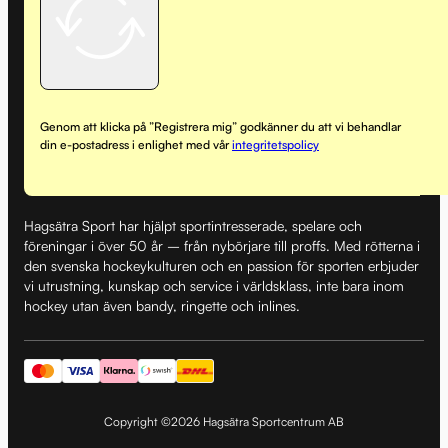
Genom att klicka på ”Registrera mig” godkänner du att vi behandlar
din e-postadress i enlighet med vår
integritetspolicy
Hagsätra Sport har hjälpt sportintresserade, spelare och
föreningar i över 50 år – från nybörjare till proffs. Med rötterna i
den svenska hockeykulturen och en passion för sporten erbjuder
vi utrustning, kunskap och service i världsklass, inte bara inom
hockey utan även bandy, ringette och inlines.
Copyright ©2026 Hagsätra Sportcentrum AB