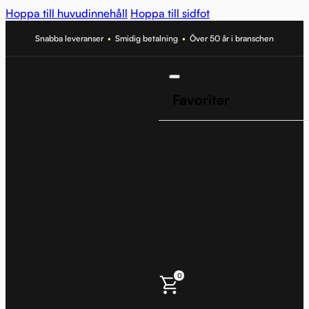
Hoppa till huvudinnehåll
Hoppa till sidfot
Snabba leveranser
•
Smidig betalning
•
Över 50 år i branschen
Favoriter
0