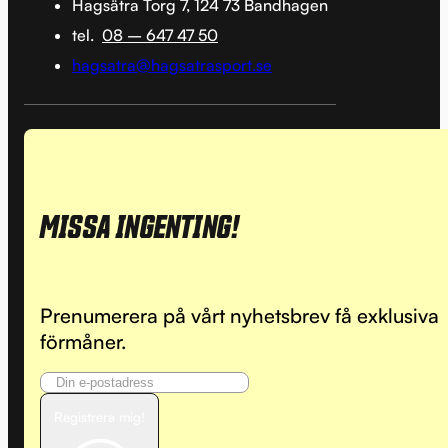
Hagsätra Torg 7, 124 73 Bandhagen
tel.
08 – 647 47 50
hagsatra@hagsatrasport.se
MISSA INGENTING!
Prenumerera på vårt nyhetsbrev få exklusiva
förmåner.
Registrera mig!