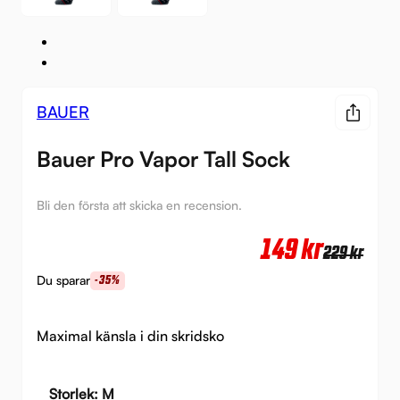
BAUER
Bauer Pro Vapor Tall Sock
Bli den första att skicka en recension.
Det
Det
149
kr
229
kr
urs
nuv
Du sparar
-35%
pri
pri
var:
är:
Maximal känsla i din skridsko
229 
149 
Storlek: M