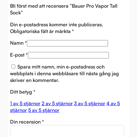
Bli först med att recensera ”Bauer Pro Vapor Tall
Sock”
Din e-postadress kommer inte publiceras.
Obligatoriska fält är märkta
*
Namn
*
E-post
*
Spara mitt namn, min e-postadress och
webbplats i denna webbläsare till nästa gång jag
skriver en kommentar.
Ditt betyg
*
1 av 5 stjärnor
2 av 5 stjärnor
3 av 5 stjärnor
4 av 5
stjärnor
5 av 5 stjärnor
Din recension
*