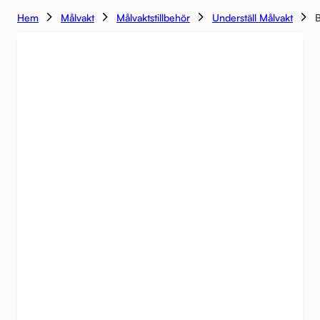
Hem
Målvakt
Målvaktstillbehör
Underställ Målvakt
B