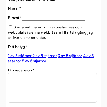
Namn
*
E-post
*
Spara mitt namn, min e-postadress och
webbplats i denna webbläsare till nästa gång jag
skriver en kommentar.
Ditt betyg
*
1 av 5 stjärnor
2 av 5 stjärnor
3 av 5 stjärnor
4 av 5
stjärnor
5 av 5 stjärnor
Din recension
*