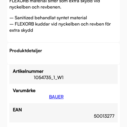
FLEXORB material sitter som extra skydd vid
nyckelben och revbenen.
– Sanitized behandlat syntet material
– FLEXORB kuddar vid nyckelben och revben för
extra skydd
Produktdetaljer
Artikelnummer
1054735_1_W1
Varumärke
BAUER
EAN
50013277