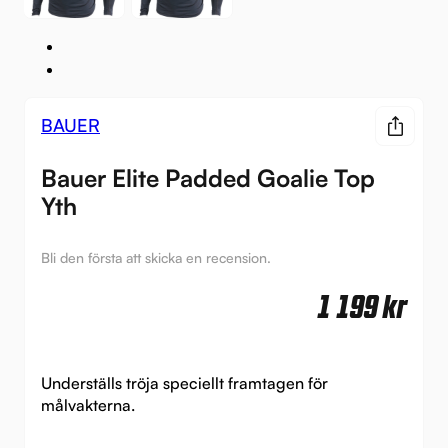
BAUER
Bauer Elite Padded Goalie Top
Yth
Bli den första att skicka en recension.
1 199
kr
Underställs tröja speciellt framtagen för
målvakterna.