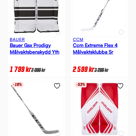
BAUER
CCM
Bauer Gsx Prodigy
Ccm Extreme Flex 4
Målvaktsbenskydd Yth
Målvaktsklubba Sr
1 799
kr
2 599
kr
2 099
kr
3 299
kr
-18%
-53%