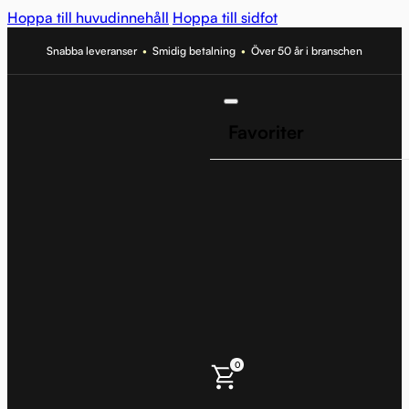
Hoppa till huvudinnehåll
Hoppa till sidfot
Snabba leveranser
•
Smidig betalning
•
Över 50 år i branschen
Favoriter
0