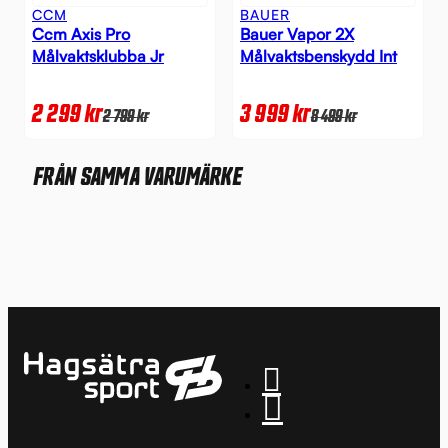
CCM
BAUER
Ccm Axis Pro
Bauer Vapor 2X
Målvaktsklubba Jr
Målvaktsbenskydd Int
2 299
kr
3 999
kr
2 799
kr
8 499
kr
FRÅN SAMMA VARUMÄRKE