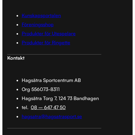
Kunskapsportalen
Föreningsshop
Produkter för Utespelare
Produkter för Ringette
Kontakt
Hagsätra Sportcentrum AB
Org 556073-8311
Hagsätra Torg 7, 124 73 Bandhagen
tel.
08 – 647 47 50
hagsatra@hagsatrasport.se