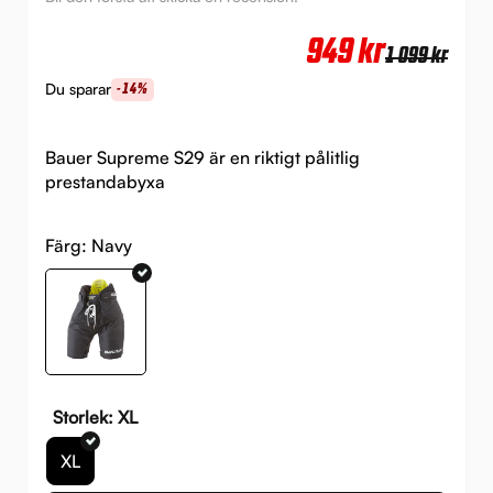
Det
Det
949
kr
1 099
kr
urs
nuv
Du sparar
-14%
pri
pri
var:
är:
Bauer Supreme S29 är en riktigt pålitlig
prestandabyxa
1
949 
099 
Färg:
Navy
Storlek: XL
XL