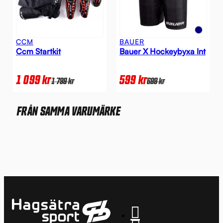
CCM
BAUER
Ccm Startkit
Bauer X Hockeybyxa Int
1 099
kr
599
kr
1 799
kr
699
kr
FRÅN SAMMA VARUMÄRKE