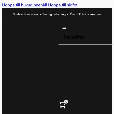
Hoppa till huvudinnehåll
Hoppa till sidfot
Snabba leveranser
•
Smidig betalning
•
Över 50 år i branschen
Favoriter
0