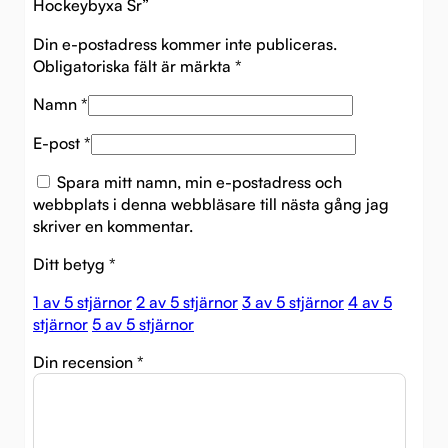
Hockeybyxa Sr”
Din e-postadress kommer inte publiceras.
Obligatoriska fält är märkta
*
Namn
*
E-post
*
Spara mitt namn, min e-postadress och
webbplats i denna webbläsare till nästa gång jag
skriver en kommentar.
Ditt betyg
*
1 av 5 stjärnor
2 av 5 stjärnor
3 av 5 stjärnor
4 av 5
stjärnor
5 av 5 stjärnor
Din recension
*