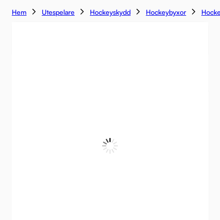
Hem
Utespelare
Hockeyskydd
Hockeybyxor
Hocke
-14%