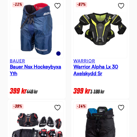
-11%
-67%
BAUER
WARRIOR
Bauer Nsx Hockeybyxa
Warrior Alpha Lx 30
Yth
Axelskydd Sr
399
kr
399
kr
449
kr
1 199
kr
-39%
-14%