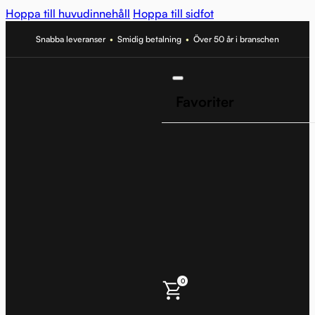
Hoppa till huvudinnehåll
Hoppa till sidfot
Snabba leveranser
•
Smidig betalning
•
Över 50 år i branschen
Favoriter
0