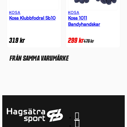
KOSA
KOSA
Kosa Klubbfodral Sb10
Kosa 1011
Bandyhandskar
319
kr
299
kr
479
kr
FRÅN SAMMA VARUMÄRKE