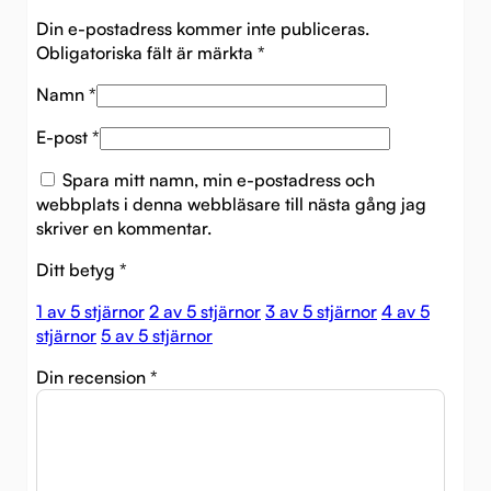
Din e-postadress kommer inte publiceras.
Obligatoriska fält är märkta
*
Namn
*
E-post
*
Spara mitt namn, min e-postadress och
webbplats i denna webbläsare till nästa gång jag
skriver en kommentar.
Ditt betyg
*
1 av 5 stjärnor
2 av 5 stjärnor
3 av 5 stjärnor
4 av 5
stjärnor
5 av 5 stjärnor
Din recension
*