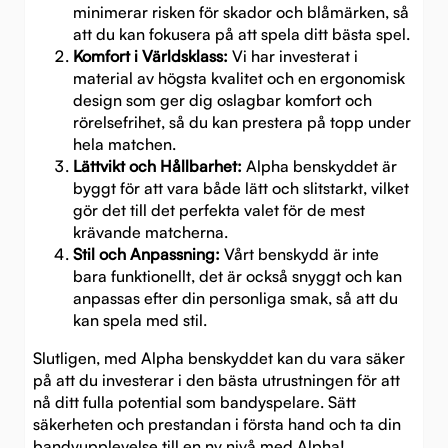
minimerar risken för skador och blåmärken, så
att du kan fokusera på att spela ditt bästa spel.
Komfort i Världsklass:
Vi har investerat i
material av högsta kvalitet och en ergonomisk
design som ger dig oslagbar komfort och
rörelsefrihet, så du kan prestera på topp under
hela matchen.
Lättvikt och Hållbarhet:
Alpha benskyddet är
byggt för att vara både lätt och slitstarkt, vilket
gör det till det perfekta valet för de mest
krävande matcherna.
Stil och Anpassning:
Vårt benskydd är inte
bara funktionellt, det är också snyggt och kan
anpassas efter din personliga smak, så att du
kan spela med stil.
Slutligen, med Alpha benskyddet kan du vara säker
på att du investerar i den bästa utrustningen för att
nå ditt fulla potential som bandyspelare. Sätt
säkerheten och prestandan i första hand och ta din
bandyupplevelse till en ny nivå med Alpha!