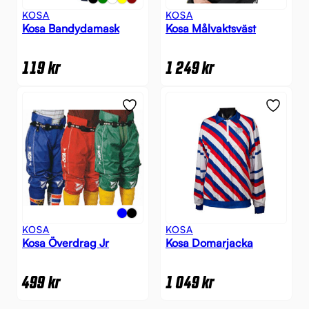
KOSA
KOSA
Kosa Bandydamask
Kosa Målvaktsväst
119
kr
1 249
kr
KOSA
KOSA
Kosa Överdrag Jr
Kosa Domarjacka
499
kr
1 049
kr