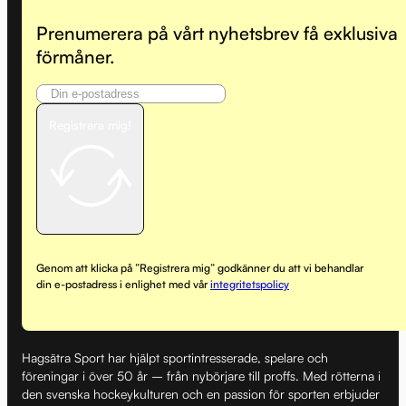
Prenumerera på vårt nyhetsbrev få exklusiva
förmåner.
Registrera mig!
Genom att klicka på ”Registrera mig” godkänner du att vi behandlar
din e-postadress i enlighet med vår
integritetspolicy
Hagsätra Sport har hjälpt sportintresserade, spelare och
föreningar i över 50 år – från nybörjare till proffs. Med rötterna i
den svenska hockeykulturen och en passion för sporten erbjuder