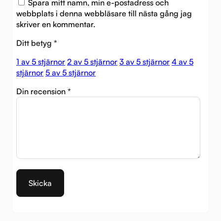
Spara mitt namn, min e-postadress och
webbplats i denna webbläsare till nästa gång jag
skriver en kommentar.
Ditt betyg
*
1 av 5 stjärnor
2 av 5 stjärnor
3 av 5 stjärnor
4 av 5
stjärnor
5 av 5 stjärnor
Din recension
*