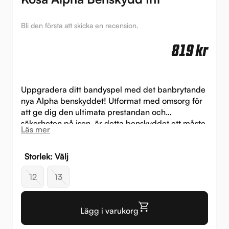
Bli den första att skicka en recension.
819
kr
Uppgradera ditt bandyspel med det banbrytande
nya Alpha benskyddet! Utformat med omsorg för
att ge dig den ultimata prestandan och
säkerheten på isen, är detta benskyddet ett måste
Läs mer
för varje seriös bandyspelare.
Storlek: Välj
12
13
Lägg i varukorg