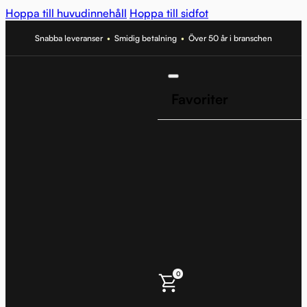
Hoppa till huvudinnehåll
Hoppa till sidfot
Snabba leveranser
•
Smidig betalning
•
Över 50 år i branschen
Favoriter
0