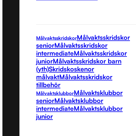
Målvaktsskridskor
Målvaktsskridskor
senior
Målvaktsskridskor
intermediate
Målvaktsskridskor
junior
Målvaktsskridskor barn
(yth)
Skridskoskenor
målvakt
Målvaktsskridskor
tillbehör
Målvaktsklubbor
Målvaktsklubbor
senior
Målvaktsklubbor
intermediate
Målvaktsklubbor
junior