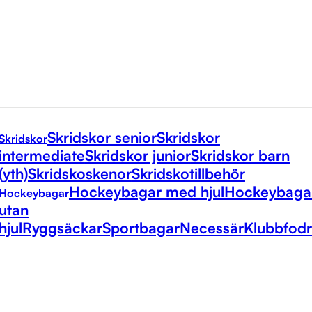
Skridskor senior
Skridskor
Skridskor
intermediate
Skridskor junior
Skridskor barn
(yth)
Skridskoskenor
Skridskotillbehör
Hockeybagar med hjul
Hockeybaga
Hockeybagar
utan
hjul
Ryggsäckar
Sportbagar
Necessär
Klubbfodr