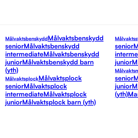
Målvaktsbenskydd
Målvaktsbenskydd
Målvaktss
senior
Målvaktsbenskydd
senior
M
intermediate
Målvaktsbenskydd
interme
junior
Målvaktsbenskydd barn
junior
Må
(yth)
Målvakts
Målvaktsplock
senior
M
Målvaktsplock
senior
Målvaktsplock
junior
M
intermediate
Målvaktsplock
(yth)
Mas
junior
Målvaktsplock barn (yth)