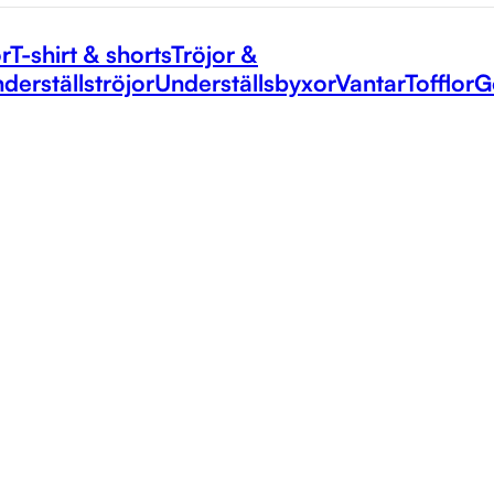
r
T-shirt & shorts
Tröjor &
derställströjor
Underställsbyxor
Vantar
Tofflor
G