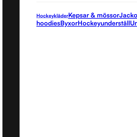
Kepsar & mössor
Jacko
Hockeykläder
hoodies
Byxor
Hockeyunderställ
Un