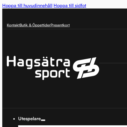
Hoppa till huvudinnehåll
Hoppa till sidfot
Kontakt
Butik & Öppettider
Presentkort
Utespelare