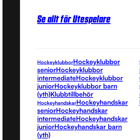
Se allt för Utespelare
Hockeyklubbor
Hockeyklubbor
senior
Hockeyklubbor
intermediate
Hockeyklubbor
junior
Hockeyklubbor barn
(yth)
Klubbtillbehör
Hockeyhandskar
Hockeyhandskar
senior
Hockeyhandskar
intermediate
Hockeyhandskar
junior
Hockeyhandskar barn
(yth)