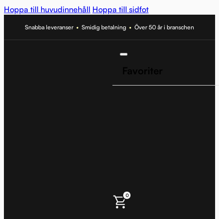
Hoppa till huvudinnehåll
Hoppa till sidfot
Snabba leveranser
•
Smidig betalning
•
Över 50 år i branschen
Favoriter
0