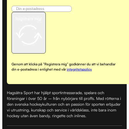
Registrera mig!
Genom att klicka på ”Registrera mig” godkänner du att vi behandlar
din e-postadress i enlighet med vår
integritetspolicy
Hagsätra Sport har hjälpt sportintresserade, spelare och
föreningar i över 50 år – från nybörjare till proffs. Med rötterna i
den svenska hockeykulturen och en passion för sporten erbjuder
vi utrustning, kunskap och service i världsklass, inte bara inom
hockey utan även bandy, ringette och inlines.