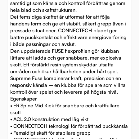
samtidigt som känsla och kontroll förbättras genom
hela blad och skaftstrukturen.
Det femsidiga skaftet är utformat för att följa
handens form och ge ett stabilt, säkert grepp även i
pressade situationer. CONNECTECH bladet ger
bättre puckkontakt och effektivare energiöverföring
i både passningar och avslut.
Den uppdaterade FUSE flexprofilen gör klubban
lättare att ladda och ger snabbare, mer explosiva
skott. Ett förstärkt resin system skyddar utsatta
områden och ökar hållbarheten under hårt spel.
Supreme Fuse kombinerar kraft, precision och en
responsiv känsla – en klubba för spelare som vill ta
kontroll över spelet och leverera på högsta nivå.
Egenskaper
• ER Spine Mid Kick för snabbare och kraftfullare
skott
• ACL 2.0 konstruktion med låg vikt
• CONNECTECH teknologi för förbättrad puckkänsla
• Femsidigt skaft för stabilare grepp