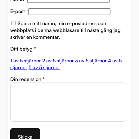
E-post
*
Spara mitt namn, min e-postadress och
webbplats i denna webbläsare till nästa gång jag
skriver en kommentar.
Ditt betyg
*
1 av 5 stjärnor
2 av 5 stjärnor
3 av 5 stjärnor
4 av 5
stjärnor
5 av 5 stjärnor
Din recension
*