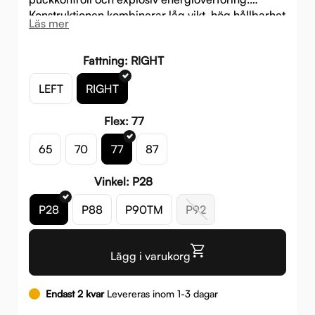
Konstruktionen kombinerar låg vikt, hög hållbarhet
Läs mer
och prestanda på elitnivå – perfekt för spelare
som vill dominera varje byte.
Fattning: RIGHT
LEFT
RIGHT
Flex: 77
65
70
77
87
Vinkel: P28
P28
P88
P90TM
P92
Lägg i varukorg
Endast 2 kvar
Levereras inom 1-3 dagar