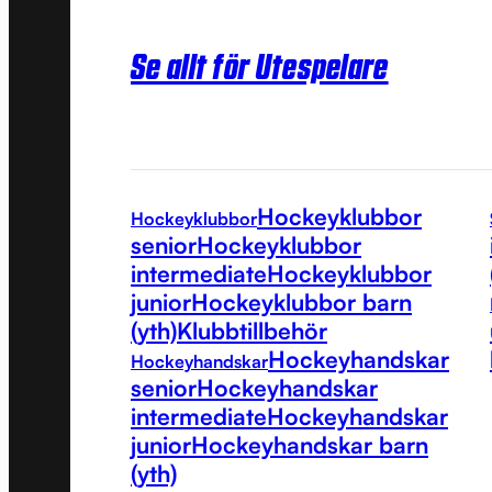
Se allt för Utespelare
Hockeyklubbor
Hockeyklubbor
senior
Hockeyklubbor
intermediate
Hockeyklubbor
junior
Hockeyklubbor barn
(yth)
Klubbtillbehör
Hockeyhandskar
Hockeyhandskar
senior
Hockeyhandskar
intermediate
Hockeyhandskar
junior
Hockeyhandskar barn
(yth)