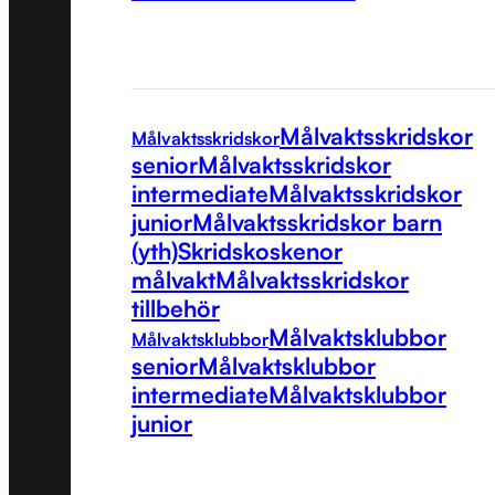
Målvaktsskridskor
Målvaktsskridskor
senior
Målvaktsskridskor
intermediate
Målvaktsskridskor
junior
Målvaktsskridskor barn
(yth)
Skridskoskenor
målvakt
Målvaktsskridskor
tillbehör
Målvaktsklubbor
Målvaktsklubbor
senior
Målvaktsklubbor
intermediate
Målvaktsklubbor
junior