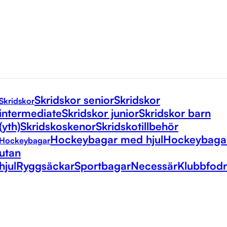
Skridskor senior
Skridskor
Skridskor
intermediate
Skridskor junior
Skridskor barn
(yth)
Skridskoskenor
Skridskotillbehör
Hockeybagar med hjul
Hockeybaga
Hockeybagar
utan
hjul
Ryggsäckar
Sportbagar
Necessär
Klubbfodr