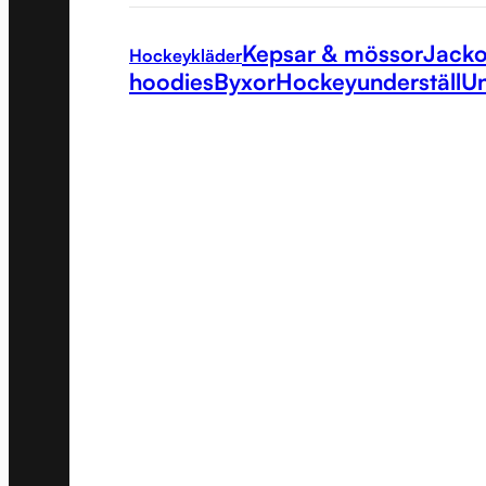
Kepsar & mössor
Jacko
Hockeykläder
hoodies
Byxor
Hockeyunderställ
Un