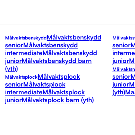
Målvaktsbenskydd
Målvaktsbenskydd
Målvaktss
senior
Målvaktsbenskydd
senior
M
intermediate
Målvaktsbenskydd
interme
junior
Målvaktsbenskydd barn
junior
Må
(yth)
Målvakts
Målvaktsplock
senior
M
Målvaktsplock
senior
Målvaktsplock
junior
M
intermediate
Målvaktsplock
(yth)
Mas
junior
Målvaktsplock barn (yth)