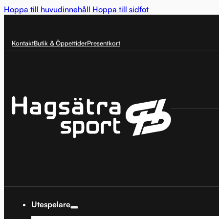
Hoppa till huvudinnehåll
Hoppa till sidfot
Kontakt
Butik & Öppettider
Presentkort
Utespelare