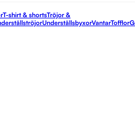
r
T-shirt & shorts
Tröjor &
derställströjor
Underställsbyxor
Vantar
Tofflor
G