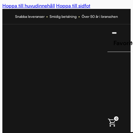
Hoppa till huvudinnehåll
Hoppa till sidfot
Snabba leveranser
•
Smidig betalning
•
Över 50 år i branschen
Favorit
0