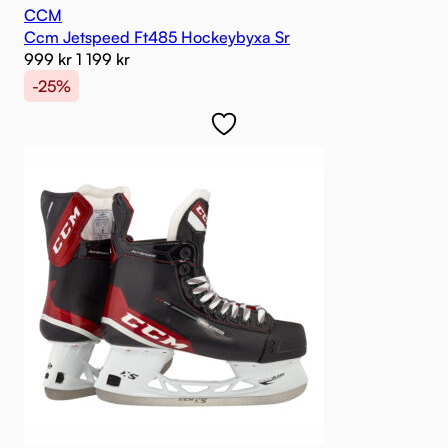
CCM
Ccm Jetspeed Ft485 Hockeybyxa Sr
999
kr
1 199
kr
-25%