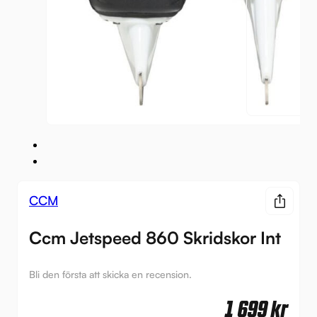
CCM
Ccm Jetspeed 860 Skridskor Int
Bli den första att skicka en recension.
1 699
kr