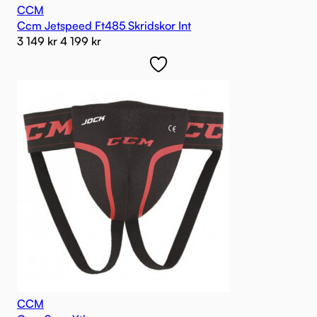
CCM
Ccm Jetspeed Ft485 Skridskor Int
3 149
kr
4 199
kr
CCM