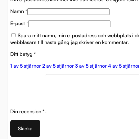
Namn
*
E-post
*
Spara mitt namn, min e-postadress och webbplats i 
webbläsare till nästa gång jag skriver en kommentar.
Ditt betyg
*
1 av 5 stjärnor
2 av 5 stjärnor
3 av 5 stjärnor
4 av 5 stjärno
Din recension
*