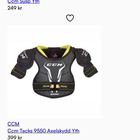
Ccm Susp Yth
249
kr
CCM
Ccm Tacks 9550 Axelskydd Yth
399
kr