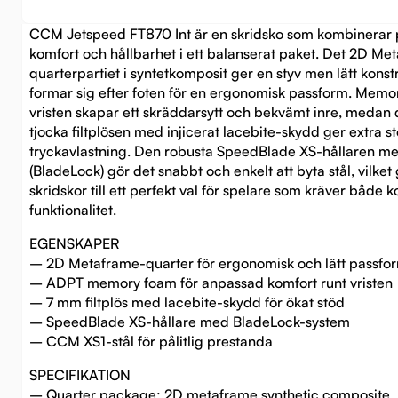
CCM Jetspeed FT870 Int är en skridsko som kombinerar 
komfort och hållbarhet i ett balanserat paket. Det 2D Me
quarterpartiet i syntetkomposit ger en styv men lätt kons
formar sig efter foten för en ergonomisk passform. Memo
vristen skapar ett skräddarsytt och bekvämt inre, meda
tjocka filtplösen med injicerat lacebite-skydd ger extra s
tryckavlastning. Den robusta SpeedBlade XS-hållaren me
(BladeLock) gör det snabbt och enkelt att byta stål, vilket
skridskor till ett perfekt val för spelare som kräver både 
funktionalitet.
EGENSKAPER
– 2D Metaframe-quarter för ergonomisk och lätt passfo
– ADPT memory foam för anpassad komfort runt vristen
– 7 mm filtplös med lacebite-skydd för ökat stöd
– SpeedBlade XS-hållare med BladeLock-system
– CCM XS1-stål för pålitlig prestanda
SPECIFIKATION
– Quarter package: 2D metaframe synthetic composite