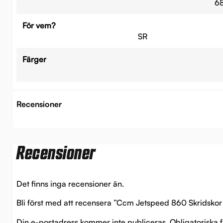
6
För vem?
SR
Färger
Recensioner
Recensioner
Det finns inga recensioner än.
Bli först med att recensera ”Ccm Jetspeed 860 Skridskor 
Din e-postadress kommer inte publiceras.
Obligatoriska 