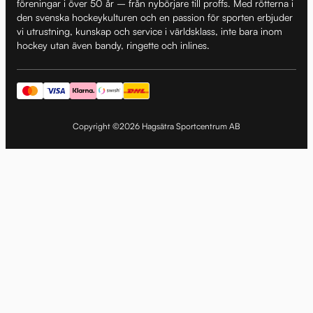
föreningar i över 50 år – från nybörjare till proffs. Med rötterna i
den svenska hockeykulturen och en passion för sporten erbjuder
vi utrustning, kunskap och service i världsklass, inte bara inom
hockey utan även bandy, ringette och inlines.
Copyright ©2026 Hagsätra Sportcentrum AB