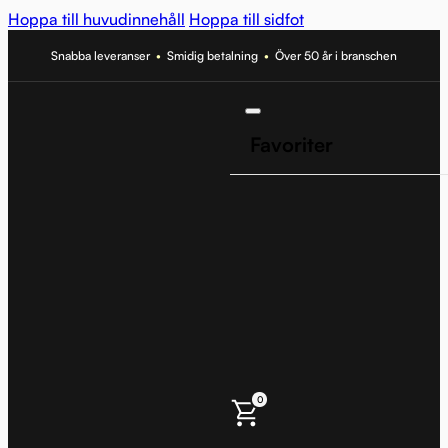
Hoppa till huvudinnehåll
Hoppa till sidfot
Snabba leveranser
•
Smidig betalning
•
Över 50 år i branschen
Favoriter
0