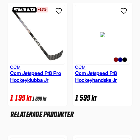
HYBRID KICK
-40%
CCM
CCM
Ccm Jetspeed Ft8 Pro
Ccm Jetspeed Ft8
Hockeyklubba Jr
Hockeyhandske Jr
1 199
kr
1 599
kr
1 999
kr
RELATERADE PRODUKTER