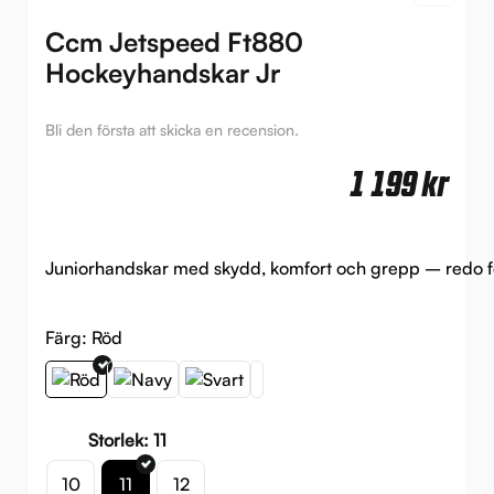
Ccm Jetspeed Ft880
Hockeyhandskar Jr
Bli den första att skicka en recension.
1 199
kr
Juniorhandskar med skydd, komfort och grepp – redo fö
Färg:
Röd
Storlek: 11
10
11
12