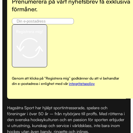
Prenumerera på vårt nyhetsbrev få exklusiva
förmåner.
Registrera mig!
Genom att klicka på ”Registrera mig” godkänner du att vi behandlar
din e-postadress i enlighet med vår
integritetspolicy
Hagsätra Sport har hjälpt sportintresserade, spelare och
föreningar i över 50 år – från nybörjare till proffs. Med rötterna i
den svenska hockeykulturen och en passion för sporten erbjuder
vi utrustning, kunskap och service i världsklass, inte bara inom
hockey utan även bandy, ringette och inlines.