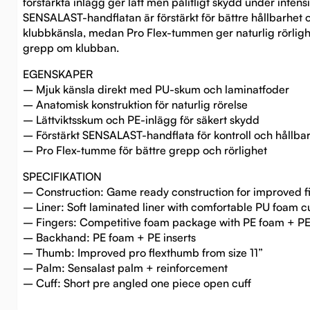
förstärkta inlägg ger lätt men pålitligt skydd under inten
SENSALAST-handflatan är förstärkt för bättre hållbarhet 
klubbkänsla, medan Pro Flex-tummen ger naturlig rörligh
grepp om klubban.
EGENSKAPER
– Mjuk känsla direkt med PU-skum och laminatfoder
– Anatomisk konstruktion för naturlig rörelse
– Lättviktsskum och PE-inlägg för säkert skydd
– Förstärkt SENSALAST-handflata för kontroll och hållba
– Pro Flex-tumme för bättre grepp och rörlighet
SPECIFIKATION
– Construction: Game ready construction for improved fit
– Liner: Soft laminated liner with comfortable PU foam c
– Fingers: Competitive foam package with PE foam + PE 
– Backhand: PE foam + PE inserts
– Thumb: Improved pro flexthumb from size 11”
– Palm: Sensalast palm + reinforcement
– Cuff: Short pre angled one piece open cuff