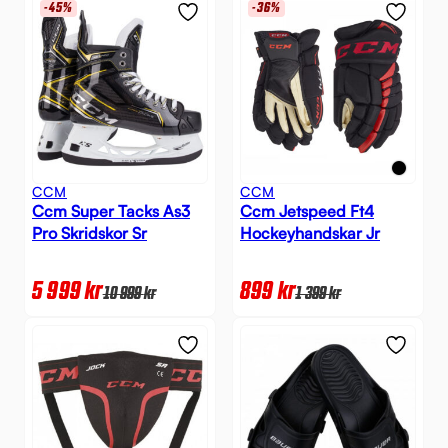
-45%
-36%
CCM
CCM
Ccm Super Tacks As3
Ccm Jetspeed Ft4
Pro Skridskor Sr
Hockeyhandskar Jr
5 999
kr
899
kr
10 999
kr
1 399
kr