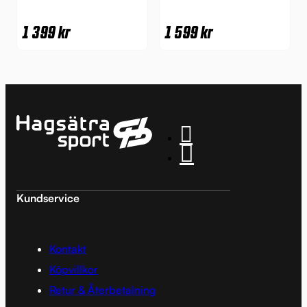
1 399
kr
1 599
kr
Kundservice
Kontakt
Köpvillkor
Retur & Återbetalning