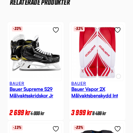
RELATERADE PRODUKTER
-33%
-53%
BAUER
BAUER
Bauer Supreme S29
Bauer Vapor 2X
Målvaktsskridskor Jr
Målvaktsbenskydd Int
2 699
kr
3 999
kr
4 000
kr
8 499
kr
-13%
-23%