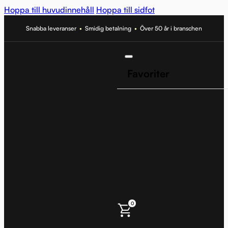
Hoppa till huvudinnehåll
Hoppa till sidfot
Snabba leveranser
•
Smidig betalning
•
Över 50 år i branschen
Favoriter
0