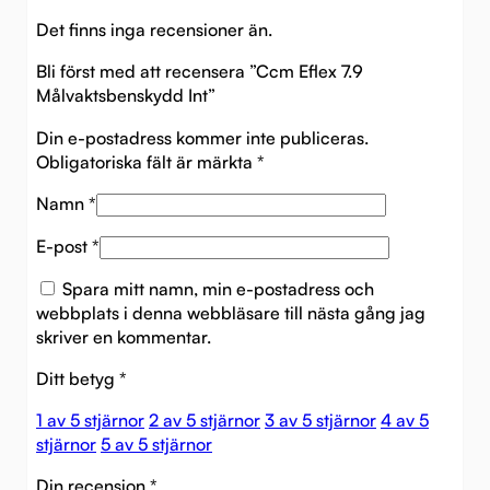
Det finns inga recensioner än.
Bli först med att recensera ”Ccm Eflex 7.9
Målvaktsbenskydd Int”
Din e-postadress kommer inte publiceras.
Obligatoriska fält är märkta
*
Namn
*
E-post
*
Spara mitt namn, min e-postadress och
webbplats i denna webbläsare till nästa gång jag
skriver en kommentar.
Ditt betyg
*
1 av 5 stjärnor
2 av 5 stjärnor
3 av 5 stjärnor
4 av 5
stjärnor
5 av 5 stjärnor
Din recension
*