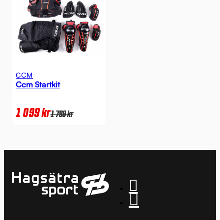
CCM
Ccm Startkit
1 099
kr
1 799
kr