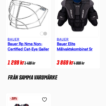
BAUER
BAUER
Bauer Rp Nme Non-
Bauer Elite
Certified Cat-Eye Galler
Målvaktskombinat Sr
1 299
kr
3 869
kr
1 499
kr
4 999
kr
FRÅN SAMMA VARUMÄRKE
-39%