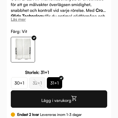
för att ge målvakter överlägsen smidighet,
snabbhet och kontroll vid varje rörelse. Med
Cross
Glide Technology
får du optimal glidförmåga och
Läs mer
bibehållen hastighet, även på ojämn is.
Färg:
Vit
Storlek: 31+1
30+1
32+1
31+1
Lägg i varukorg
Endast 2 kvar
Levereras inom 1-3 dagar