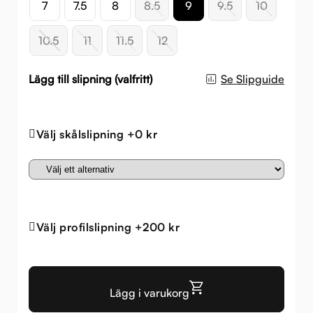
7
7.5
8
8.5
9
9.5
10
10.5
11
11.5
12
Lägg till slipning (valfritt)
Se Slipguide
Välj skålslipning +0 kr
Välj profilslipning +200 kr
Lägg i varukorg