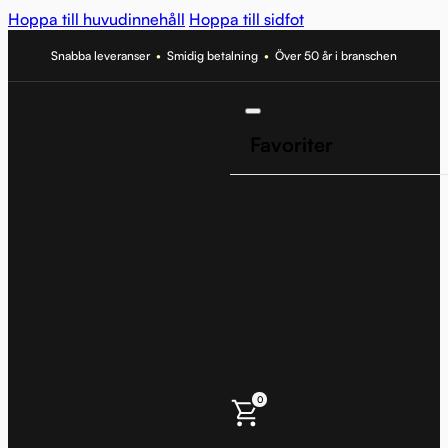
Hoppa till huvudinnehåll
Hoppa till sidfot
Snabba leveranser
•
Smidig betalning
•
Över 50 år i branschen
Favoriter
0