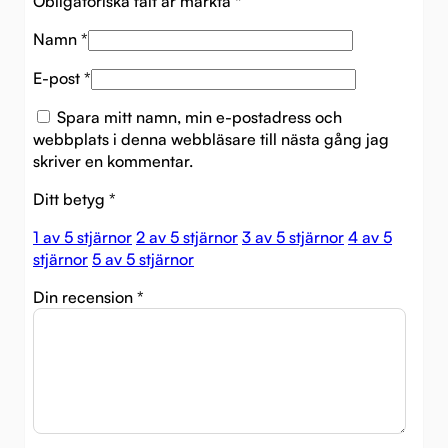
Obligatoriska fält är märkta
*
Namn
*
E-post
*
Spara mitt namn, min e-postadress och
webbplats i denna webbläsare till nästa gång jag
skriver en kommentar.
Ditt betyg
*
1 av 5 stjärnor
2 av 5 stjärnor
3 av 5 stjärnor
4 av 5
stjärnor
5 av 5 stjärnor
Din recension
*