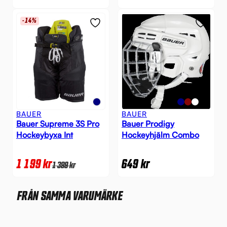
-14%
BAUER
BAUER
Bauer Supreme 3S Pro
Bauer Prodigy
Hockeybyxa Int
Hockeyhjälm Combo
1 199
kr
649
kr
1 399
kr
FRÅN SAMMA VARUMÄRKE