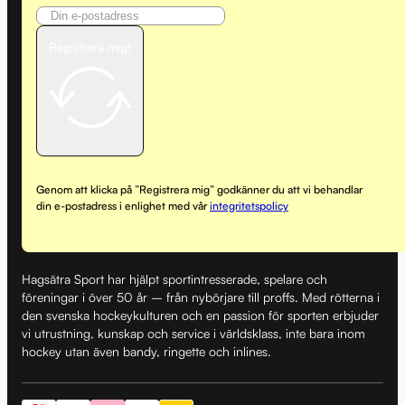
Registrera mig!
Genom att klicka på ”Registrera mig” godkänner du att vi behandlar
din e-postadress i enlighet med vår
integritetspolicy
Hagsätra Sport har hjälpt sportintresserade, spelare och
föreningar i över 50 år – från nybörjare till proffs. Med rötterna i
den svenska hockeykulturen och en passion för sporten erbjuder
vi utrustning, kunskap och service i världsklass, inte bara inom
hockey utan även bandy, ringette och inlines.