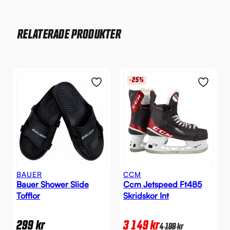
RELATERADE PRODUKTER
-25%
BAUER
CCM
Bauer Shower Slide
Ccm Jetspeed Ft485
Tofflor
Skridskor Int
299
kr
3 149
kr
4 199
kr