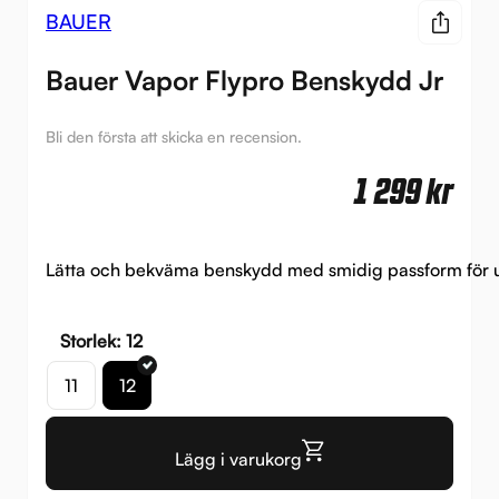
BAUER
Bauer Vapor Flypro Benskydd Jr
Bli den första att skicka en recension.
1 299
kr
Lätta och bekväma benskydd med smidig passform för 
Storlek: 12
11
12
Lägg i varukorg