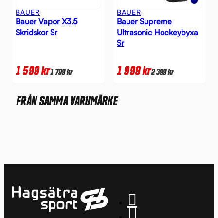
BAUER
BAUER
Bauer Vapor X3.5
Bauer Supreme
Skridskor Sr
Ultrasonic Hockeybyxa
Sr
1 599
kr
1 999
kr
1 799
kr
2 399
kr
FRÅN SAMMA VARUMÄRKE