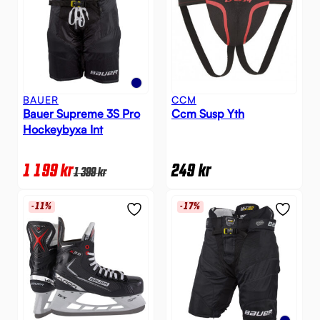
BAUER
CCM
Bauer Supreme 3S Pro
Ccm Susp Yth
Hockeybyxa Int
1 199
kr
249
kr
1 399
kr
-11%
-17%