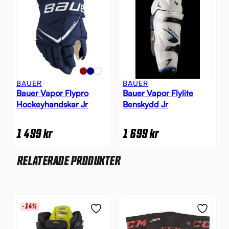
BAUER
BAUER
Bauer Vapor Flypro
Bauer Vapor Flylite
Hockeyhandskar Jr
Benskydd Jr
1 499
kr
1 699
kr
RELATERADE PRODUKTER
-14%