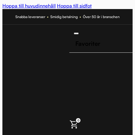
Hoppa till huvudinnehåll
Hoppa till sidfot
Snabba leveranser
•
Smidig betalning
•
Över 50 år i branschen
Favoriter
0