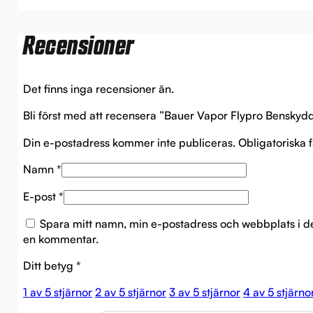
Recensioner
Det finns inga recensioner än.
Bli först med att recensera ”Bauer Vapor Flypro Benskydd
Din e-postadress kommer inte publiceras.
Obligatoriska 
Namn
*
E-post
*
Spara mitt namn, min e-postadress och webbplats i de
en kommentar.
Ditt betyg
*
1 av 5 stjärnor
2 av 5 stjärnor
3 av 5 stjärnor
4 av 5 stjärno