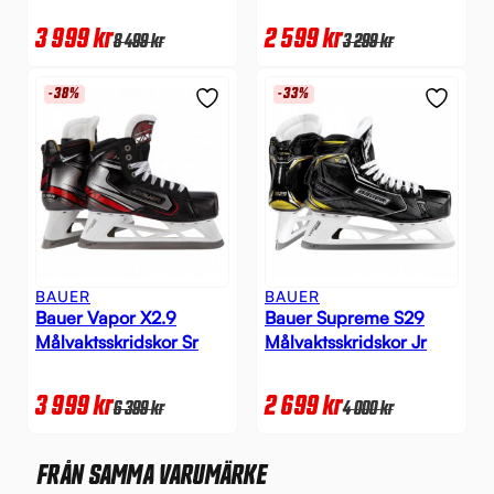
3 999
kr
2 599
kr
8 499
kr
3 299
kr
-38%
-33%
BAUER
BAUER
Bauer Vapor X2.9
Bauer Supreme S29
Målvaktsskridskor Sr
Målvaktsskridskor Jr
3 999
kr
2 699
kr
6 399
kr
4 000
kr
FRÅN SAMMA VARUMÄRKE