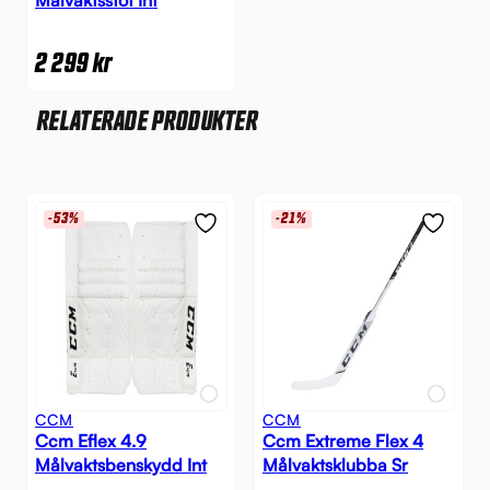
Målvaktsstöt Int
2 299
kr
RELATERADE PRODUKTER
-53%
-21%
CCM
CCM
Ccm Eflex 4.9
Ccm Extreme Flex 4
Målvaktsbenskydd Int
Målvaktsklubba Sr