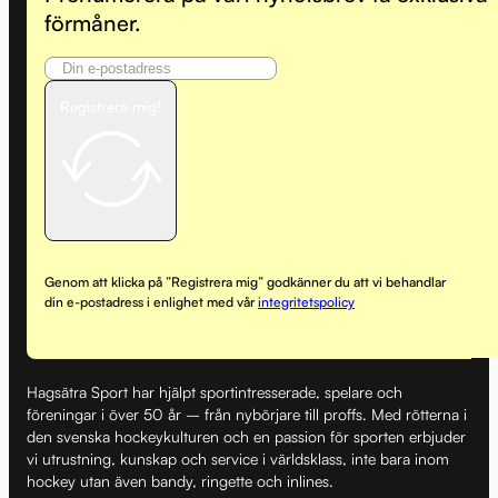
förmåner.
Registrera mig!
Genom att klicka på ”Registrera mig” godkänner du att vi behandlar
din e-postadress i enlighet med vår
integritetspolicy
Hagsätra Sport har hjälpt sportintresserade, spelare och
föreningar i över 50 år – från nybörjare till proffs. Med rötterna i
den svenska hockeykulturen och en passion för sporten erbjuder
vi utrustning, kunskap och service i världsklass, inte bara inom
hockey utan även bandy, ringette och inlines.