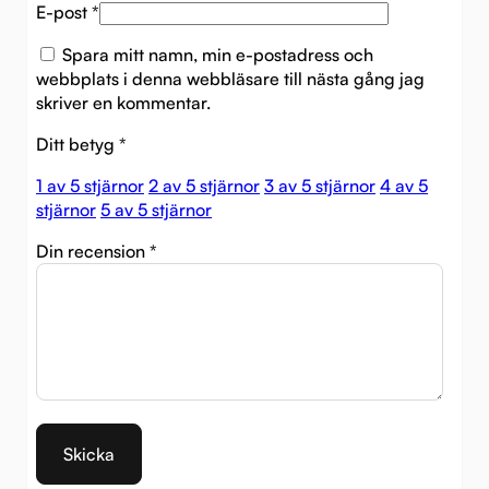
E-post
*
Spara mitt namn, min e-postadress och
webbplats i denna webbläsare till nästa gång jag
skriver en kommentar.
Ditt betyg
*
1 av 5 stjärnor
2 av 5 stjärnor
3 av 5 stjärnor
4 av 5
stjärnor
5 av 5 stjärnor
Din recension
*