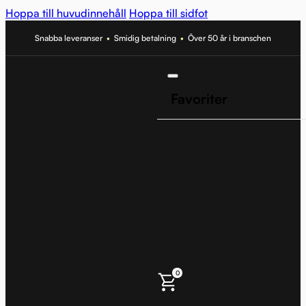
Hoppa till huvudinnehåll
Hoppa till sidfot
Snabba leveranser
•
Smidig betalning
•
Över 50 år i branschen
Favoriter
0