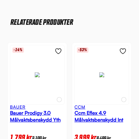
RELATERADE PRODUKTER
-14%
-53%
BAUER
CCM
Bauer Prodigy 3.0
Ccm Eflex 4.9
Målvaktsbenskydd Yth
Målvaktsbenskydd Int
1 799
kr
3 999
kr
2 100
kr
8 499
kr