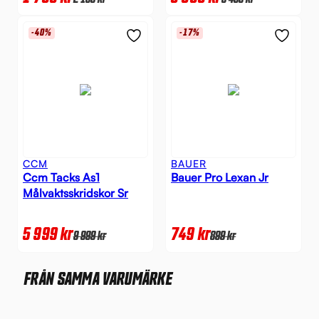
-40%
-17%
CCM
BAUER
Ccm Tacks As1
Bauer Pro Lexan Jr
Målvaktsskridskor Sr
5 999
kr
749
kr
9 999
kr
899
kr
FRÅN SAMMA VARUMÄRKE