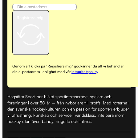
Registrera mig!
Genom att klicka på ”Registrera mig” godkänner du att vi behandlar
din e-postadress i enlighet med vår
integritetspolicy
Hagsätra Sport har hjälpt sportintresserade, spelare och
föreningar i över 50 år – från nybörjare till proffs. Med rötterna i
den svenska hockeykulturen och en passion för sporten erbjuder
vi utrustning, kunskap och service i världsklass, inte bara inom
hockey utan även bandy, ringette och inlines.