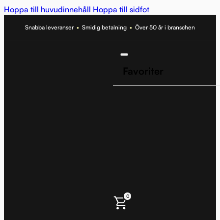
Hoppa till huvudinnehåll
Hoppa till sidfot
Snabba leveranser
•
Smidig betalning
•
Över 50 år i branschen
Favoriter
0